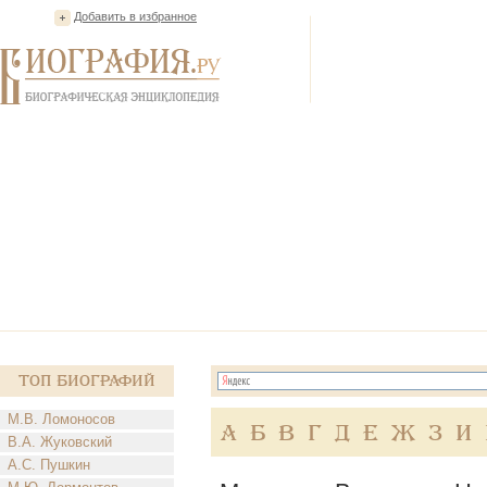
Добавить в избранное
Топ Биографий
М.В. Ломоносов
А
Б
В
Г
Д
Е
Ж
З
И
В.А. Жуковский
А.С. Пушкин