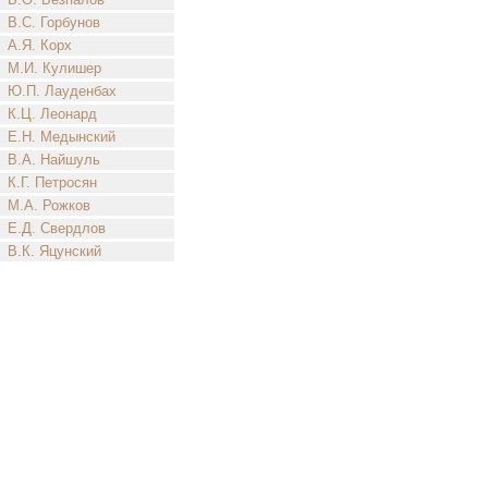
В.С. Горбунов
А.Я. Корх
М.И. Кулишер
Ю.П. Лауденбах
К.Ц. Леонард
Е.Н. Медынский
В.А. Найшуль
К.Г. Петросян
М.А. Рожков
Е.Д. Свердлов
В.К. Яцунский