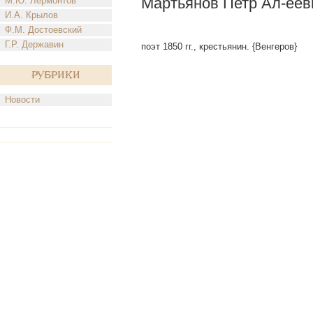
Мартьянов Петр Ал-еев
М.Ю. Лермонтов
И.А. Крылов
Ф.М. Достоевский
Г.Р. Державин
поэт 1850 гг., крестьянин. {Венгеров}
Рубрики
Новости