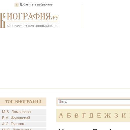
Добавить в избранное
Топ Биографий
М.В. Ломоносов
А
Б
В
Г
Д
Е
Ж
З
И
В.А. Жуковский
А.С. Пушкин