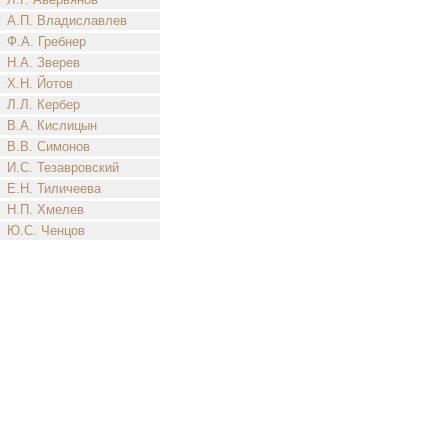
А.П. Владиславлев
Ф.А. Гребнер
Н.А. Зверев
Х.Н. Йотов
Л.Л. Кербер
В.А. Кислицын
В.В. Симонов
И.С. Тезавровский
Е.Н. Тиличеева
Н.П. Хмелев
Ю.С. Ченцов