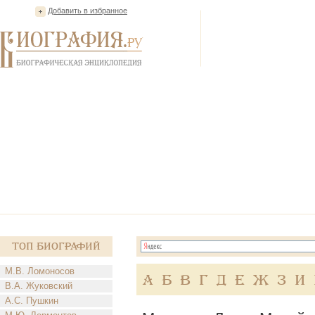
Добавить в избранное
Топ Биографий
М.В. Ломоносов
А
Б
В
Г
Д
Е
Ж
З
И
В.А. Жуковский
А.С. Пушкин