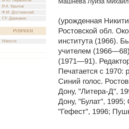
Машнева Луиза Михайл
М.Ю. Лермонтов
И.А. Крылов
Ф.М. Достоевский
Г.Р. Державин
(урожденная Никитин
Ростовской обл. Око
Рубрики
института (1966). Б
Новости
учителем (1966—68)
(1971—91). Редакто
Печатается с 1970: р
Синий голос. Ростов
Дону, "Литера-Д", 1
Дону, "Булат", 1995
"Гефест", 1996; Пуш