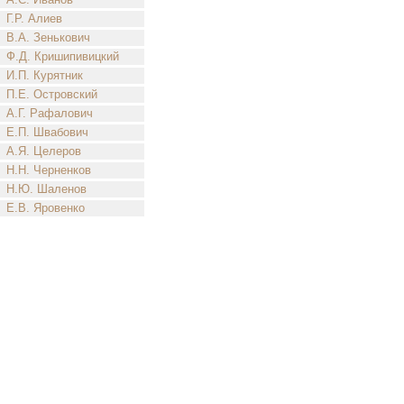
Г.Р. Алиев
В.А. Зенькович
Ф.Д. Кришипивицкий
И.П. Курятник
П.Е. Островский
А.Г. Рафалович
Е.П. Швабович
А.Я. Целеров
Н.Н. Черненков
Н.Ю. Шаленов
Е.В. Яровенко