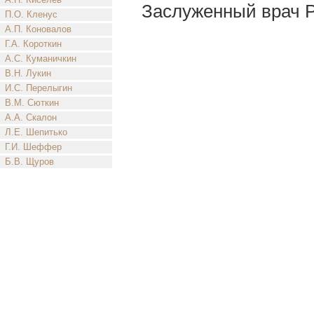
Заслуженный врач 
П.О. Кленус
А.П. Коновалов
Г.А. Короткин
А.С. Куманичкин
В.Н. Лукин
И.С. Перелыгин
В.М. Сюткин
А.А. Скалон
Л.Е. Шепитько
Г.И. Шеффер
Б.В. Щуров