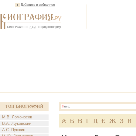
Добавить в избранное
Топ Биографий
М.В. Ломоносов
А
Б
В
Г
Д
Е
Ж
З
И
В.А. Жуковский
А.С. Пушкин