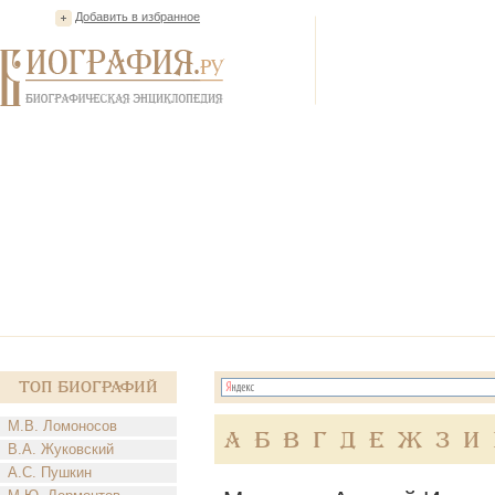
Добавить в избранное
Топ Биографий
М.В. Ломоносов
А
Б
В
Г
Д
Е
Ж
З
И
В.А. Жуковский
А.С. Пушкин