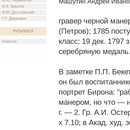
Машутин Андрей Ивано
М.Ю. Лермонтов
И.А. Крылов
Ф.М. Достоевский
Г.Р. Державин
гравер черной манер
(Петров); 1785 пос
Рубрики
класс; 19 дек. 1797
Новости
серебряную медаль
В заметке П.П. Беке
он был воспитанник
портрет Бирона: "р
манером, но что — не
г. — 2. Гр. А.И. Ост
х 7.10; в Акад. худ.