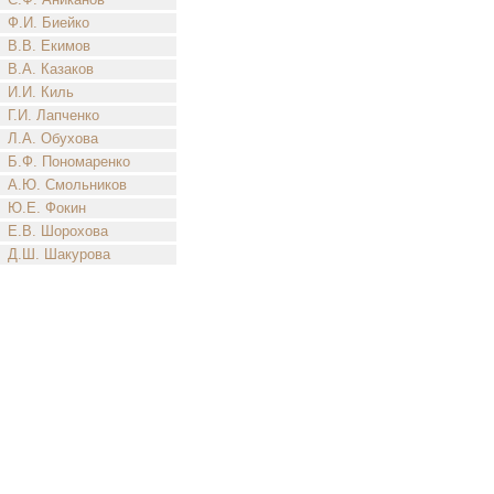
Ф.И. Биейко
В.В. Екимов
В.А. Казаков
И.И. Киль
Г.И. Лапченко
Л.А. Обухова
Б.Ф. Пономаренко
А.Ю. Смольников
Ю.Е. Фокин
Е.В. Шорохова
Д.Ш. Шакурова