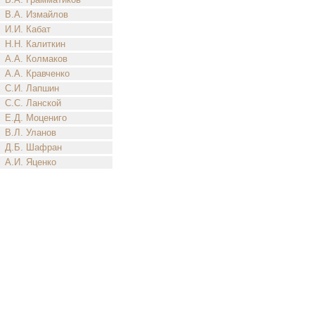
В.А. Измайлов
И.И. Кабат
Н.Н. Калиткин
А.А. Колмаков
А.А. Кравченко
С.И. Лапшин
С.С. Ланской
Е.Д. Моцениго
В.Л. Уланов
Д.Б. Шафран
А.И. Яценко