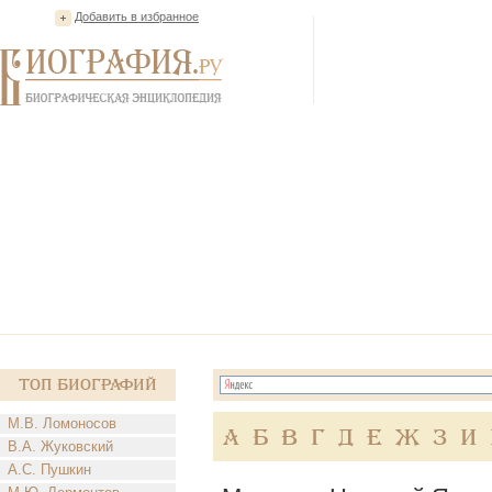
Добавить в избранное
Топ Биографий
М.В. Ломоносов
А
Б
В
Г
Д
Е
Ж
З
И
В.А. Жуковский
А.С. Пушкин