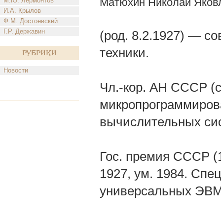
Матюхин Николай Яков
М.Ю. Лермонтов
И.А. Крылов
Ф.М. Достоевский
Г.Р. Державин
(род. 8.2.1927) — с
техники.
Рубрики
Новости
Чл.-кор. АН СССР (с
микропрограммиров
вычислительных сис
Гос. премия СССР (
1927, ум. 1984. Сп
универсальных ЭВМ