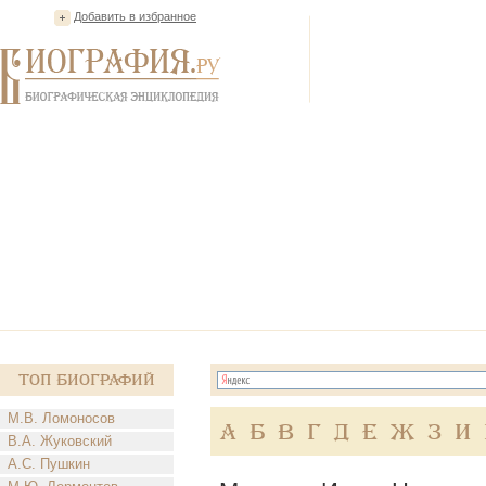
Добавить в избранное
Топ Биографий
М.В. Ломоносов
А
Б
В
Г
Д
Е
Ж
З
И
В.А. Жуковский
А.С. Пушкин