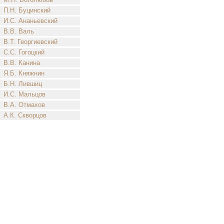
П.Н. Буцинский
И.С. Ананьевский
В.В. Валь
В.Т. Георгиевский
С.С. Гогоцкий
В.В. Канина
Я.Б. Княжнин
Б.Н. Лившиц
И.С. Мальцов
В.А. Отмахов
А.К. Скворцов