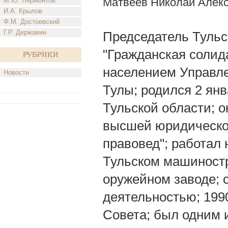
Матвеев Николай Алек
М.Ю. Лермонтов
И.А. Крылов
Ф.М. Достоевский
Г.Р. Державин
Председатель Тульс
"Гражданская солида
Рубрики
населением Управле
Новости
Тулы; родился 2 янв
Тульской области; 
высшей юридическо
правовед"; работал 
Тульском машиностр
оружейном заводе; с
деятельностью; 199
Совета; был одним 