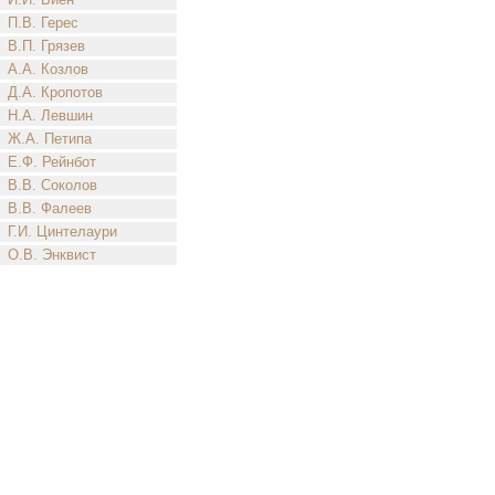
П.В. Герес
В.П. Грязев
А.А. Козлов
Д.А. Кропотов
Н.А. Левшин
Ж.А. Петипа
Е.Ф. Рейнбот
В.В. Соколов
В.В. Фалеев
Г.И. Цинтелаури
О.В. Энквист