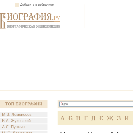
Добавить в избранное
Топ Биографий
М.В. Ломоносов
А
Б
В
Г
Д
Е
Ж
З
И
В.А. Жуковский
А.С. Пушкин