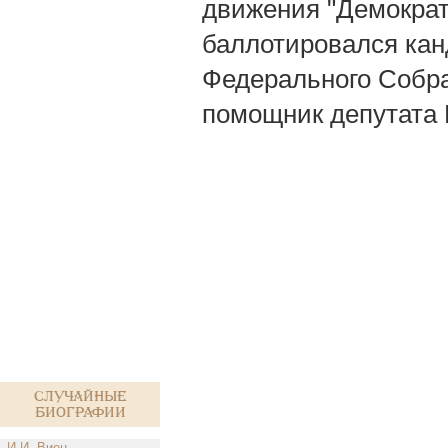
движения "Демократи
баллотировался кан
Федерального Собр
помощник депутата 
Случайные
биографии
И.И. Виен