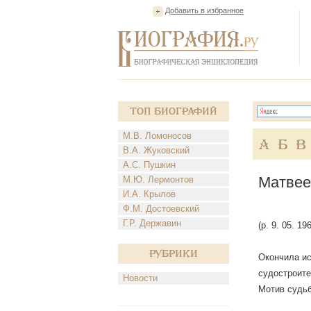
Добавить в избранное
Топ Биографий
М.В. Ломоносов
А
Б
В
В.А. Жуковский
А.С. Пушкин
Матвее
М.Ю. Лермонтов
И.А. Крылов
Ф.М. Достоевский
Г.Р. Державин
(р. 9. 05. 1
Рубрики
Окончила ис
судостроите
Новости
Мотив судь