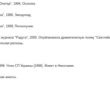
Юпитер", 1994; Осколки.
ра", 1996; Звездопад.
ра", 1999; Полнолуние.
о журнала "Радуга", 2000. Опубликовала драматическую поэму "Светлейши
ельная роскошь.
999. Член СП Украины (1998). Живет в Николаеве.
ам анкеты.