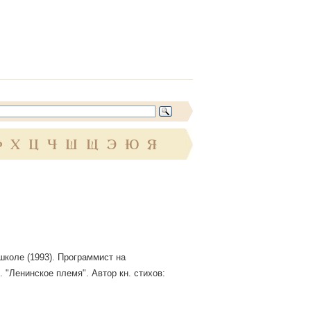
Ф
Х
Ц
Ч
Ш
Щ
Э
Ю
Я
 школе (1993). Программист на
. "Ленинское племя". Автор кн. стихов: