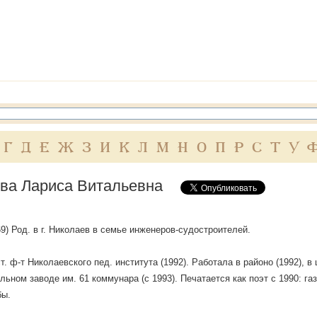
Г
Д
Е
Ж
З
И
К
Л
М
Н
О
П
Р
С
Т
У
ва Лариса Витальевна
969) Род. в г. Николаев в семье инженеров-судостроителей.
т. ф-т Николаевского пед. института (1992). Работала в районо (1992), в
льном заводе им. 61 коммунара (с 1993). Печатается как поэт с 1990: газ
бы.