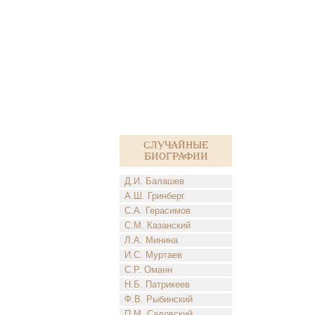
Случайные
биографии
Д.И. Балашев
А.Ш. Гринберг
С.А. Герасимов
С.М. Казанский
Л.А. Минина
И.С. Муртаев
С.Р. Оманн
Н.Б. Патрикеев
Ф.В. Рыбинский
П.М. Садовский