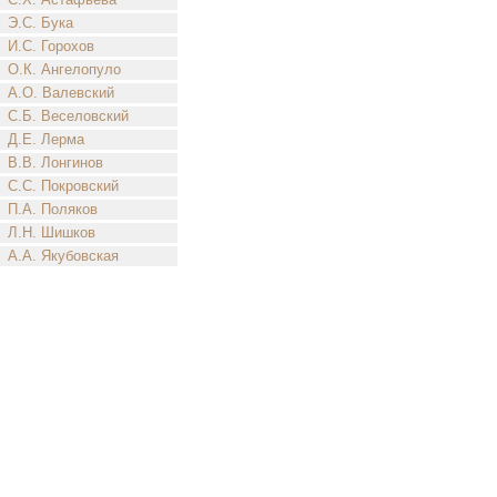
Э.С. Бука
И.С. Горохов
О.К. Ангелопуло
А.О. Валевский
С.Б. Веселовский
Д.Е. Лерма
В.В. Лонгинов
С.С. Покровский
П.А. Поляков
Л.Н. Шишков
А.А. Якубовская