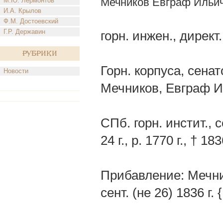
Мечников Евграф Ильи
М.Ю. Лермонтов
И.А. Крылов
Ф.М. Достоевский
Г.Р. Державин
горн. инжен., директ.
Рубрики
Горн. корпуса, сенато
Новости
Мечников, Евграф Ил
СПб. горн. инстит., 
24 г., р. 1770 г., † 18
Прибавление: Мечник
сент. (не 26) 1836 г.