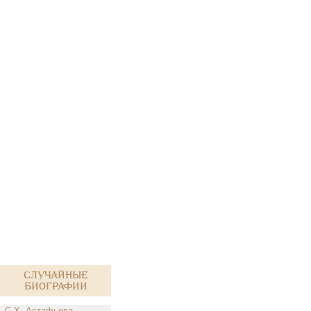
Случайные
биографии
С.Х. Астафьева