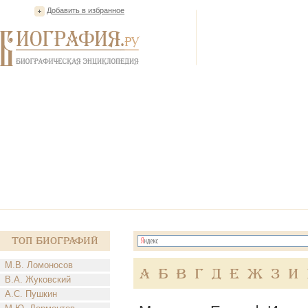
Добавить в избранное
Топ Биографий
М.В. Ломоносов
А
Б
В
Г
Д
Е
Ж
З
И
В.А. Жуковский
А.С. Пушкин