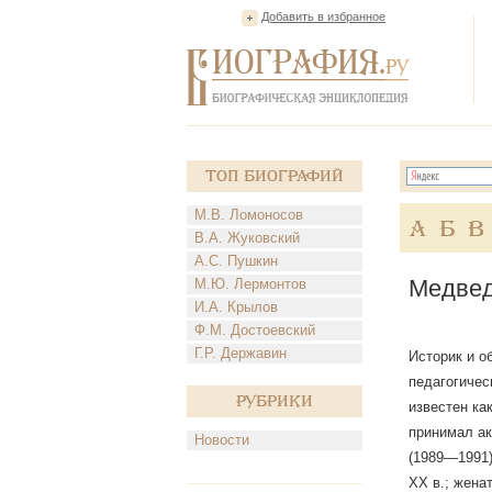
Добавить в избранное
Топ Биографий
М.В. Ломоносов
А
Б
В
В.А. Жуковский
А.С. Пушкин
Медвед
М.Ю. Лермонтов
И.А. Крылов
Ф.М. Достоевский
Г.Р. Державин
Историк и о
педагогичес
Рубрики
известен ка
принимал ак
Новости
(1989—1991)
ХХ в.; женат