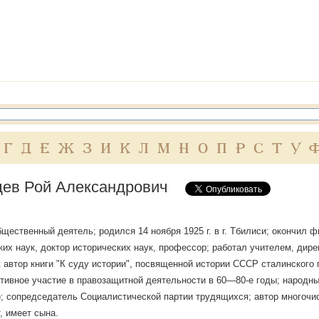
Г
Д
Е
Ж
З
И
К
Л
М
Н
О
П
Р
С
Т
У
ев Рой Александрович
бщественный деятель; родился 14 ноября 1925 г. в г. Тбилиси; окончил
ких наук, доктор исторических наук, профессор; работал учителем, дире
к автор книги "К суду истории", посвященной истории СССР сталинского
тивное участие в правозащитной деятельности в 60—80-е годы; народн
; сопредседатель Социалистической партии трудящихся; автор многочи
, имеет сына.