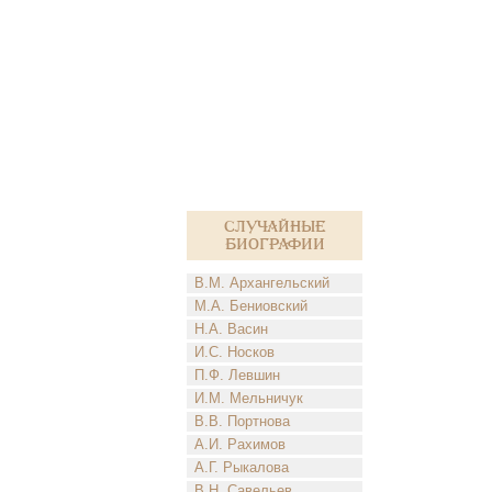
Случайные
биографии
В.М. Архангельский
М.А. Бениовский
Н.А. Васин
И.С. Носков
П.Ф. Левшин
И.М. Мельничук
В.В. Портнова
А.И. Рахимов
А.Г. Рыкалова
В.Н. Савельев