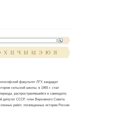
Ф
Х
Ц
Ч
Ш
Щ
Э
Ю
Я
 философский факультет ЛГУ, кандидат
ктором сельской школы; в 1965 г. стал
 периода, распространявшейся в самиздате;
ый депутат СССР, член Верховного Совета
сленных работ, посвященных истории России