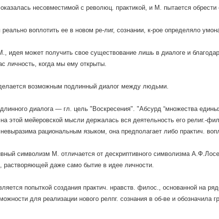
 оказалась несовместимой с революц. практикой, и М. пытается обрести 
 реально воплотить ее в новом ре-лиг, сознании, к-рое определяло умон
., идея может получить свое существование лишь в диалоге и благода
ас личность, когда мы ему открыты.
делается возможным подлинный диалог между людьми.
длинного диалога — гл. цель "Воскресения". "Абсурд “множества един
на этой мейеровской мысли держалась вся деятельность его религ.-фил
я невыразима рациональным языком, она предполагает либо практич. во
ный символизм М. отличается от дескриптивного символизма А.Ф.Лосев
, растворяющей даже само бытие в идее личности.
вляется попыткой создания практич. нравств. филос., основанной на ряде
можности для реализации нового релпг. сознания в об-ве и обозначила 