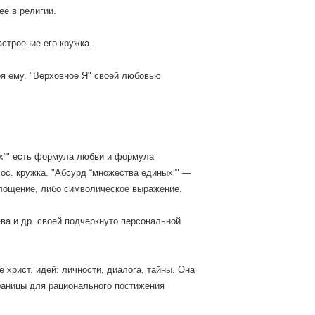
ее в религии.
астроение его кружка.
ря ему. "Верховное Я" своей любовью
ых”" есть формула любви и формула
ос. кружка. "Абсурд “множества единых”" —
площение, либо символическое выражение.
а и др. своей подчеркнуто персональной
 христ. идей: личности, диалога, тайны. Она
границы для рационального постижения