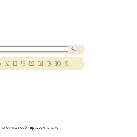
Ф
Х
Ц
Ч
Ш
Щ
Э
Ю
Я
 но считал себя православным.