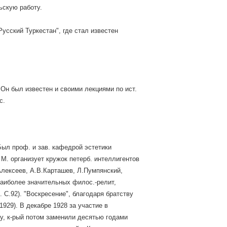
ьскую работу.
усский Туркестан", где стал известен
 Он был известен и своими лекциями по ист.
с.
Был проф. и зав. кафедрой эстетики
М. организует кружок петерб. интеллигентов
Алексеев, А.В.Карташев, Л.Пумпянский,
наиболее значительных филос.-релит,
 С.92). "Воскресение", благодаря братству
929). В декабре 1928 за участие в
лу, к-рый потом заменили десятью годами