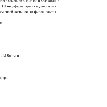
ловки заменили высылкой в Казахстан; с
а Н.П.Анциферов; аресту подвергаются
оги своей жизни, пишет филос. работы.
ью.
 и М.Бахтина.
ейера.