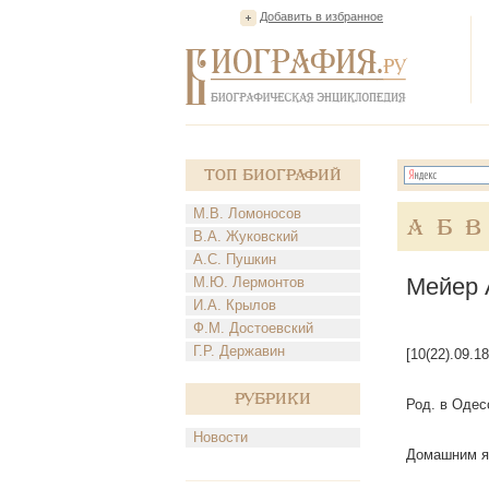
Добавить в избранное
Топ Биографий
М.В. Ломоносов
А
Б
В
В.А. Жуковский
А.С. Пушкин
Мейер 
М.Ю. Лермонтов
И.А. Крылов
Ф.М. Достоевский
Г.Р. Державин
[10(22).09.
Рубрики
Род. в Одес
Новости
Домашним яз