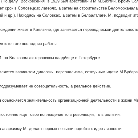
 (По делу "Воскресения" в 1929 был арестован и М.М.Бахтин, к-рому Со
ет срок в Соловецких лагерях, а затем на строительстве Беломорканал
й и др.). Находясь на Соловках, а затем в Белбалтлаге, М. подводит ит
ождения живет в Калязине, где занимается переводческой деятельност
ляются его последние работы.
. на Волковом лютеранском кладбище в Петербурге.
вляется вариантом диалогич. персонализма, созвучным идеям М.Бубера
подразумевает не созерцательность, а реальное действие.
 объясняется значительность организационной деятельности в жизни М
постоянно ищет свое воплощение то в революции, то в религии.
о анархизму М. делает первые попытки подойти к идее личности.