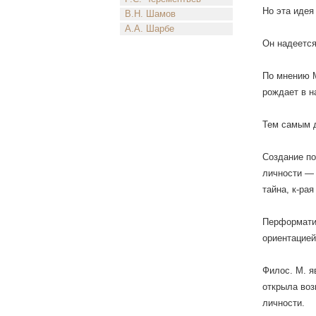
Но эта идея
В.Н. Шамов
А.А. Шарбе
Он надеется
По мнению М
рождает в н
Тем самым 
Создание по
личности — 
тайна, к-ра
Перформатив
ориентацией
Филос. М. я
открыла воз
личности.