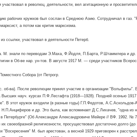
 участвовал в революц. деятельности, вел агитационную и просветител
цию рабочих кружков был сослан в Среднюю Азию. Сотрудничал в газ. "Р
 марксист, а потом как критик марксизма.
из ссылки, участвовал в деятельности Петерб.
а. М. знали по переводам Э.Маха, Ф.Йодля, П.Барта, Р.Штаммлера и др.
лигии в Об-ве нар. ун-тов. В августе 1917 М. — среди участников Всерос
Поместного Собора (от Петрогр.
с. об-ва). После революции принял участие в организации "Вольфилы". 
 Высших науч. курсах П.Ф.Лесгафта (1918—1928). Поздней осенью 1917 
е". В этот кружок входили (в разные годы) Г.П.Федотов, А.С.Аскольдов-
 Н.П.Анциферов и др. Это была, как вспоминает Д.С.Лихачев, "одна из 
 в Петербурге" (Об Александре Александровиче Мейере // ВФ. 1992. № 7.
и их своеобразной религиозности, просуществовал достаточно долго (до 1
и "Воскресения" М. был арестован, а весной 1929 приговорен к расстре