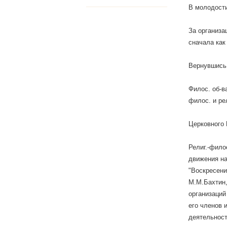
В молодости
За организа
сначала как
Вернувшись 
Филос. об-в
филос. и ре
Церковного 
Религ.-фило
движения на
"Воскресени
М.М.Бахтин,
организаций
его членов 
деятельност