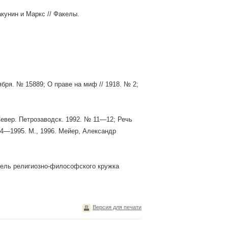
кунин и Маркс // Факелы.
ября. № 15889; О праве на миф // 1918. № 2;
Север. Петрозаводск. 1992. № 11—12; Речь
94—1995. М., 1996. Мейер, Александр
тель религиозно-философского кружка
Версия для печати