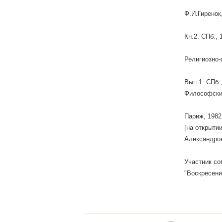
Ф.И.Гиренок
Кн.2. СПб.,
Религиозно
Вып.1. СПб.
Философски
Париж, 1982
[на открыти
Александров
Участник со
"Воскресение