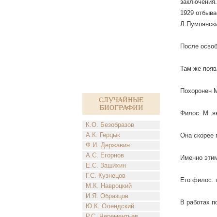
заключения.
1929 отбыва
Л.Пумпянски
После освоб
Там же появ
Похоронен М
Случайные
биографии
Филос. М. я
К.О. Безобразов
А.К. Герцык
Она скорее 
Ф.И. Державин
А.С. Егорнов
Именно этим
Е.С. Зашихин
Г.С. Кузнецов
Его филос. 
М.К. Навроцкий
И.Я. Образцов
В работах п
Ю.К. Олендский
Р.С. Черементьев