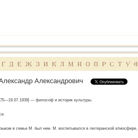
Г
Д
Е
Ж
З
И
К
Л
М
Н
О
П
Р
С
Т
У
Александр Александрович
1875—19.07.1939] — философ и историк культуры.
се.
ыком в семье М. был нем. М. воспитывался в лютеранской атмосфере,