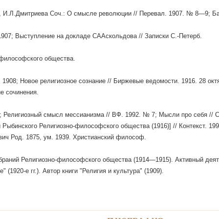
, И.Л.Дмитриева Соч.: О смысле революции // Перевал. 1907. № 8—9; Ба
 1907; Выступление на докладе СААскольдова // Записки С.-Петерб.
-философского общества.
, 1908; Новое религиозное сознание // Биржевые ведомости. 1916. 28 окт
е сочинения.
; Религиозный смысл мессианизма // ВФ. 1992. № 7; Мысли про себя // 
и Рыбинского Религиозно-философского общества (1916)] // Контекст. 19
ич Род. 1875, ум. 1939. Христианский философ.
браний Религиозно-философского общества (1914—1915). Активный дея
" (1920-е гг.). Автор книги "Религия и культура" (1909).