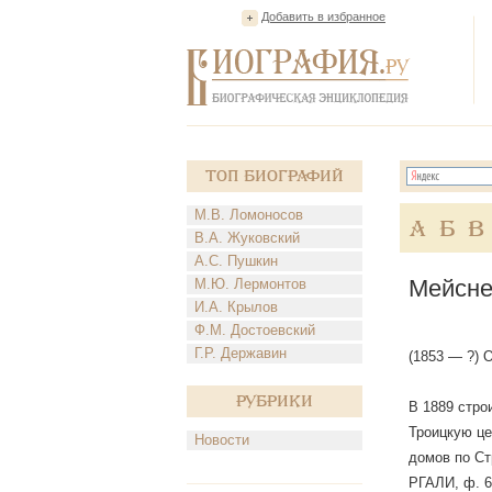
Добавить в избранное
Топ Биографий
М.В. Ломоносов
А
Б
В
В.А. Жуковский
А.С. Пушкин
Мейсне
М.Ю. Лермонтов
И.А. Крылов
Ф.М. Достоевский
Г.Р. Державин
(1853 — ?) 
Рубрики
В 1889 стро
Троицкую це
Новости
домов по Стр
РГАЛИ, ф. 68