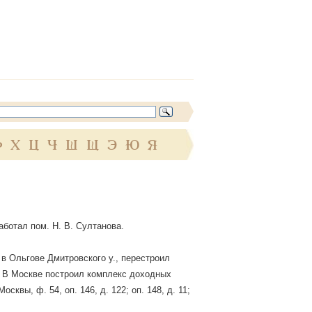
Ф
Х
Ц
Ч
Ш
Щ
Э
Ю
Я
аботал пом. Н. В. Султанова.
в Ольгове Дмитровского у., перестроил
. В Москве построил комплекс доходных
квы, ф. 54, оп. 146, д. 122; оп. 148, д. 11;