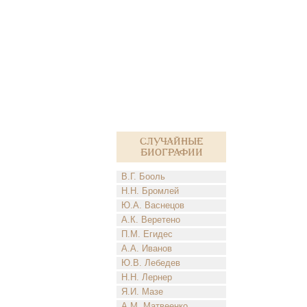
Случайные
биографии
В.Г. Бооль
Н.Н. Бромлей
Ю.А. Васнецов
А.К. Веретено
П.М. Егидес
А.А. Иванов
Ю.В. Лебедев
Н.Н. Лернер
Я.И. Мазе
А.М. Матвеенко