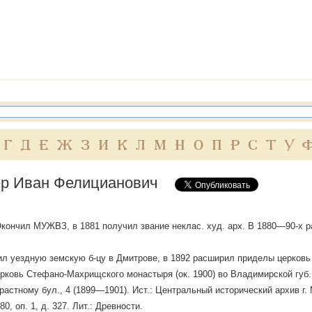
Г
Д
Е
Ж
З
И
К
Л
М
Н
О
П
Р
С
Т
У
р Иван Фелицианович
Окончил МУЖВЗ, в 1881 получил звание неклас. худ. арх. В 1880—90-х р
ил уездную земскую б-цу в Дмитрове, в 1892 расширил приделы церковь 
рковь Стефано-Махрищского монастыря (ок. 1900) во Владимирской губ
астному бул., 4 (1899—1901). Ист.: Центральный исторический архив г. Мос
0, оп. 1, д. 327. Лит.: Древности.