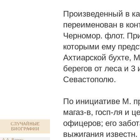
Произведенный в кап
переименован в кон
Черномор. флот. При
которыми ему предс
Ахтиарской бухте, М
берегов от леса и 3
Севастополю.
По инициативе М. п
магаз-в, госп-ля и ц
офицеров; его забо
Случайные
биографии
выжигания известн.
А.А. Варин