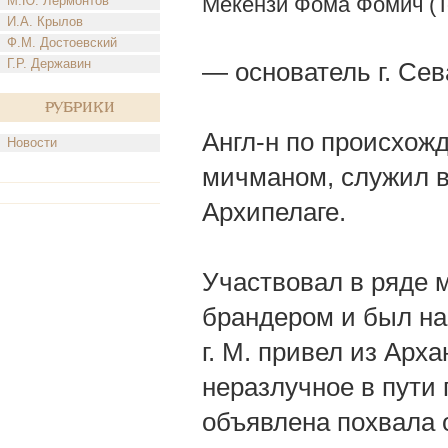
Мекензи Фома Фомич (Т
М.Ю. Лермонтов
И.А. Крылов
Ф.М. Достоевский
Г.Р. Державин
— основатель г. Сев
Рубрики
Англ-н по происхожд
Новости
мичманом, служил в 
Архипелаге.
Участвовал в ряде 
брандером и был наг
г. М. привел из Арха
неразлучное в пути 
объявлена похвала 