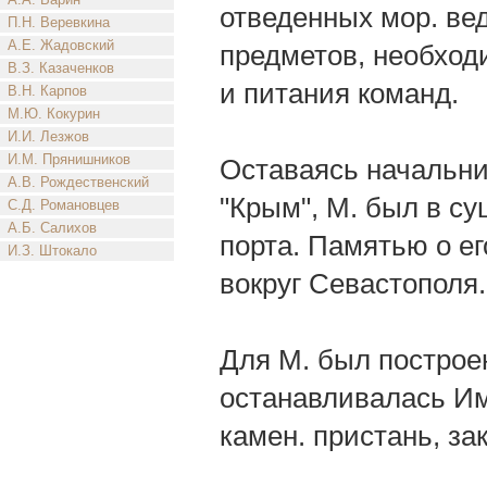
отведенных мор. ве
П.Н. Веревкина
А.Е. Жадовский
предметов, необход
В.З. Казаченков
и питания команд.
В.Н. Карпов
М.Ю. Кокурин
И.И. Лезжов
И.М. Прянишников
Оставаясь начальни
А.В. Рождественский
"Крым", М. был в с
С.Д. Романовцев
А.Б. Салихов
порта. Памятью о ег
И.З. Штокало
вокруг Севастополя.
Для М. был построе
останавливалась Имп
камен. пристань, за