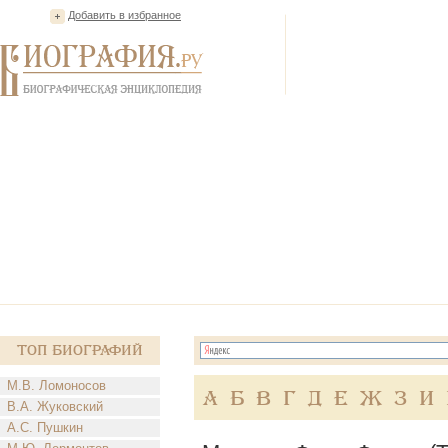
Добавить в избранное
Топ Биографий
М.В. Ломоносов
А
Б
В
Г
Д
Е
Ж
З
И
В.А. Жуковский
А.С. Пушкин