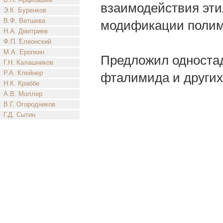
взаимодействия эти
Э.К. Буренков
В.Ф. Ветшева
модификации полим
Н.А. Дмитриев
Ф.П. Елеонский
М.А. Еропкин
Предложил односта
Г.Н. Калашников
Р.А. Клейнер
фталимида и других
Н.К. Краббе
А.В. Моллер
В.Г. Огородников
Г.Д. Сытин