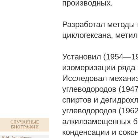
производных.
Разработал методы 
циклогексана, мети
Установил (1954—19
изомеризации ряда 
Исследовал механи
углеводородов (194
спиртов и дегидрох
углеводородов (196
алкилзамещенных бе
Случайные
биографии
конденсации и соко
В.Н. Арцибашев