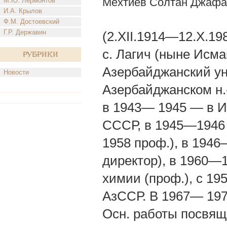
Мехтиев Солтан Джафа
М.Ю. Лермонтов
И.А. Крылов
Ф.М. Достоевский
Г.Р. Державин
(2.XII.1914—12.Х.198
с. Лагич (ныне Исм
Рубрики
Азербайджанский ун
Новости
Азербайджанском н.
в 1943— 1945 — в И
СССР, в 1945—1946 
1958 проф.), в 194
директор), в 1960—
химии (проф.), с 1
АзССР. В 1967— 1973
Осн. работы посвящ