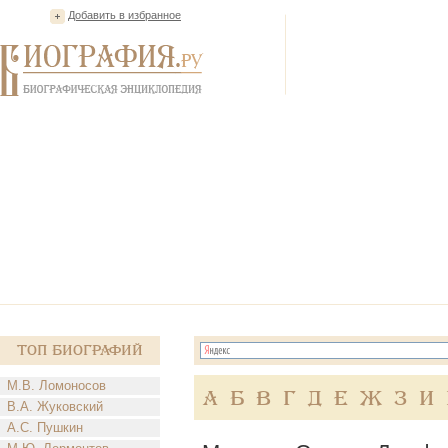
Добавить в избранное
Топ Биографий
М.В. Ломоносов
А
Б
В
Г
Д
Е
Ж
З
И
В.А. Жуковский
А.С. Пушкин