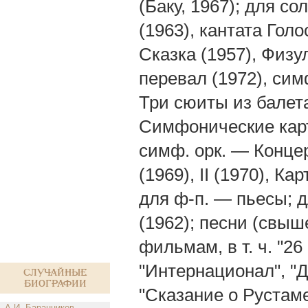
(Баку, 1967); для с
(1963), кантата Гол
Сказка (1957), Физу
перевал (1972), симфо
Три сюиты из балет
Симфонические карт
симф. орк. — Концер
(1969), II (1970), К
для ф-п. — пьесы; д
(1962); песни (свыш
фильмам, в т. ч. "26
"Интернационал", "Д
Случайные
биографии
"Сказание о Рустам
А.И. Баранников