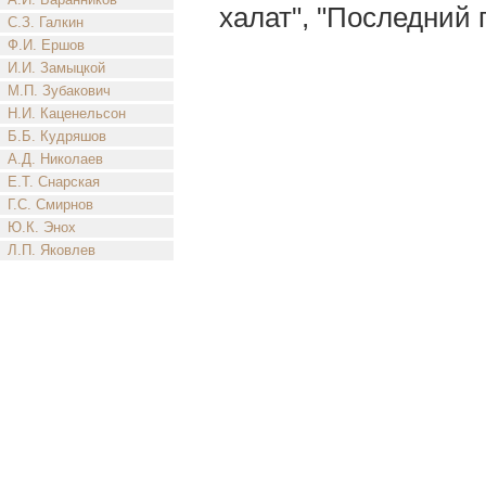
халат", "Последний 
С.З. Галкин
Ф.И. Ершов
И.И. Замыцкой
М.П. Зубакович
Н.И. Каценельсон
Б.Б. Кудряшов
А.Д. Николаев
Е.Т. Снарская
Г.С. Смирнов
Ю.К. Энох
Л.П. Яковлев