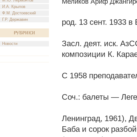
Меликов Ариф Джангир
М.Ю. Лермонтов
И.А. Крылов
Ф.М. Достоевский
Г.Р. Державин
род. 13 сент. 1933 в
Рубрики
Засл. деят. иск. АзС
Новости
композиции К. Кара
С 1958 преподавател
Соч.: балеты — Леге
Ленинград, 1961), Д
Баба и сорок разбой