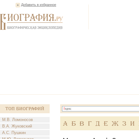
Добавить в избранное
Топ Биографий
М.В. Ломоносов
А
Б
В
Г
Д
Е
Ж
З
И
В.А. Жуковский
А.С. Пушкин