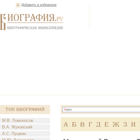
Добавить в избранное
Топ Биографий
М.В. Ломоносов
А
Б
В
Г
Д
Е
Ж
З
И
В.А. Жуковский
А.С. Пушкин