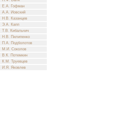
Е.А. Гофман
А.А. Иовский
Н.В. Казанцев
Э.А. Капп
Т.В. Кибальчич
Н.В. Пилипенко
П.А. Подболотов
М.И. Соколов
В.К. Потемкин
К.М. Труевцев
И.Я. Яковлев