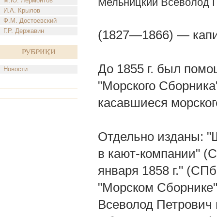
Мельницкий Всеволод 
М.Ю. Лермонтов
И.А. Крылов
Ф.М. Достоевский
Г.Р. Державин
(1827—1866) — капи
Рубрики
До 1855 г. был помо
Новости
"Морского Сборника"
касавшиеся морского
Отдельно изданы: "Ш
в кают-компании" (С
января 1858 г." (СП
"Морском Сборнике" 
Всеволод Петрович к