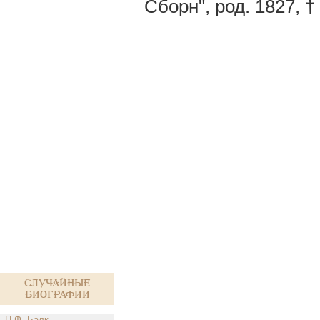
Сборн", род. 1827, †
Случайные
биографии
П.Ф. Балк