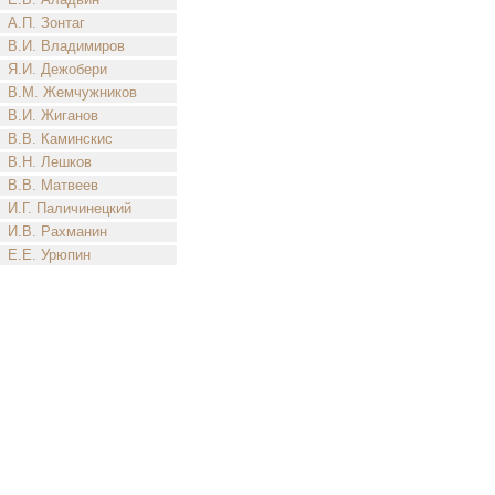
А.П. Зонтаг
В.И. Владимиров
Я.И. Дежобери
В.М. Жемчужников
В.И. Жиганов
В.В. Каминскис
В.Н. Лешков
В.В. Матвеев
И.Г. Паличинецкий
И.В. Рахманин
Е.Е. Урюпин