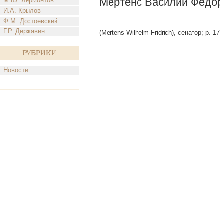
Мертенс Василий Федо
М.Ю. Лермонтов
И.А. Крылов
Ф.М. Достоевский
Г.Р. Державин
(Mertens Wilhelm-Fridrich), сенатор; p. 17
Рубрики
Новости