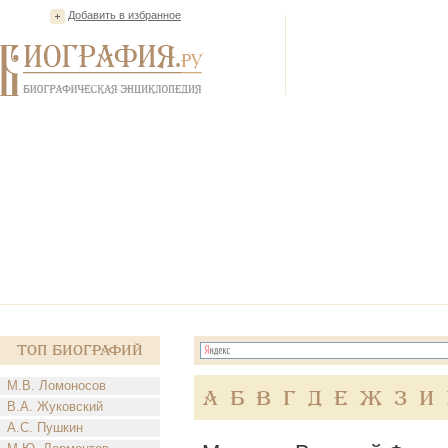
Добавить в избранное
Топ Биографий
М.В. Ломоносов
А
Б
В
Г
Д
Е
Ж
З
И
В.А. Жуковский
А.С. Пушкин