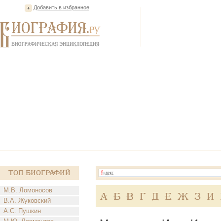
Добавить в избранное
Топ Биографий
М.В. Ломоносов
А
Б
В
Г
Д
Е
Ж
З
И
В.А. Жуковский
А.С. Пушкин