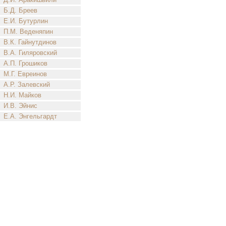
Б.Д. Бреев
Е.И. Бутурлин
П.М. Веденяпин
В.К. Гайнутдинов
В.А. Гиляровский
А.П. Грошиков
М.Г. Евреинов
А.Р. Залевский
Н.И. Майков
И.В. Эйнис
Е.А. Энгельгардт