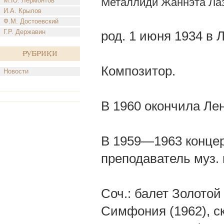
Металлиди Жаннэта Ла
М.Ю. Лермонтов
И.А. Крылов
Ф.М. Достоевский
Г.Р. Державин
род. 1 июня 1934 в 
Рубрики
Композитор.
Новости
В 1960 окончила Лен
В 1959—1963 концер
преподаватель муз.
Соч.: балет Золотой
Симфония (1962), ск