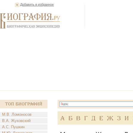
Добавить в избранное
Топ Биографий
М.В. Ломоносов
А
Б
В
Г
Д
Е
Ж
З
И
В.А. Жуковский
А.С. Пушкин