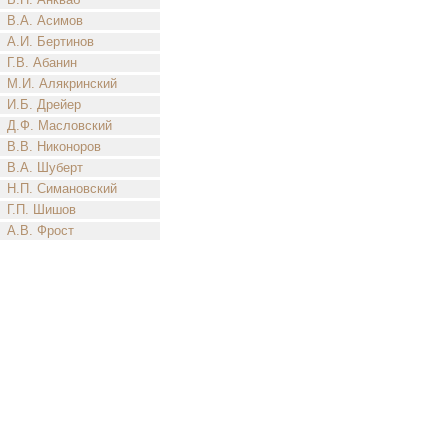
В.А. Асимов
А.И. Бертинов
Г.В. Абанин
М.И. Алякринский
И.Б. Дрейер
Д.Ф. Масловский
В.В. Никоноров
В.А. Шуберт
Н.П. Симановский
Г.П. Шишов
А.В. Фрост