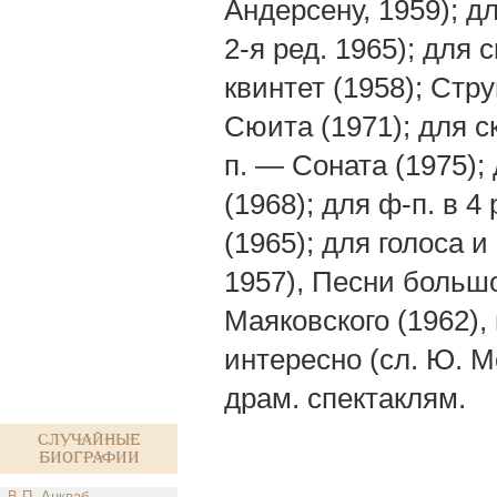
Андерсену, 1959); д
2-я ред. 1965); для 
квинтет (1958); Стру
Сюита (1971); для с
п. — Соната (1975);
(1968); для ф-п. в 
(1965); для голоса 
1957), Песни большог
Маяковского (1962),
интересно (сл. Ю. М
драм. спектаклям.
Случайные
биографии
В.П. Анкваб