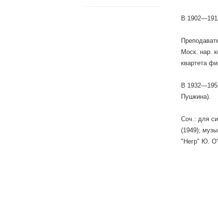
В 1902—1911
Преподавате
Моск. нар. 
квартета фи
В 1932—1955 
Пушкина).
Соч.: для с
(1949); музы
"Негр" Ю. О