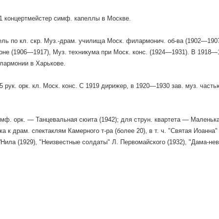
 концертмейстер симф. капеллы в Москве.
ль по кл. скр. Муз.-драм. училища Моск. филармонич. об-ва (1902—190
коне (1906—1917), Муз. техникума при Моск. конс. (1924—1931). В 1918—1
лармонии в Харькове.
рук. орк. кл. Моск. конс. С 1919 дирижер, в 1920—1930 зав. муз. частью
имф. орк. — Танцевальная сюита (1942); для струн. квартета — Маленька
ка к драм. спектаклям Камерного т-ра (более 20), в т. ч. "Святая Иоанна" 
''Нила (1929), "Неизвестные солдаты" Л. Первомайского (1932), "Дама-не