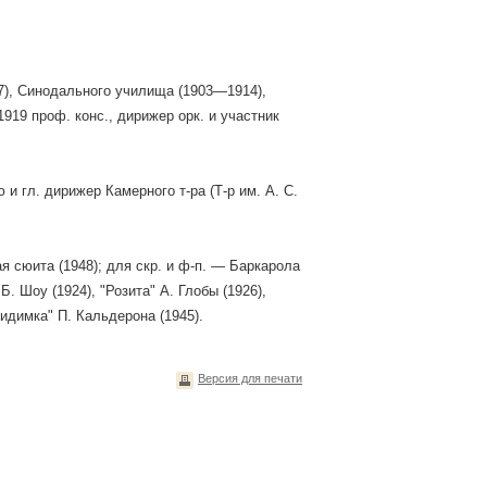
7), Синодального училища (1903—1914),
919 проф. конс., дирижер орк. и участник
 и гл. дирижер Камерного т-ра (Т-р им. А. С.
я сюита (1948); для скр. и ф-п. — Баркарола
Б. Шоу (1924), "Розита" А. Глобы (1926),
видимка" П. Кальдерона (1945).
Версия для печати