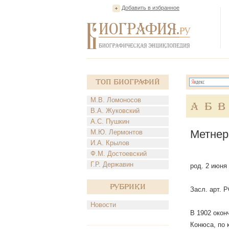
Добавить в избранное
Топ Биографий
М.В. Ломоносов
А
Б
В
В.А. Жуковский
А.С. Пушкин
Метнер
М.Ю. Лермонтов
И.А. Крылов
Ф.М. Достоевский
Г.Р. Державин
род. 2 июня
Рубрики
Засл. арт. 
Новости
В 1902 окон
Конюса, по 