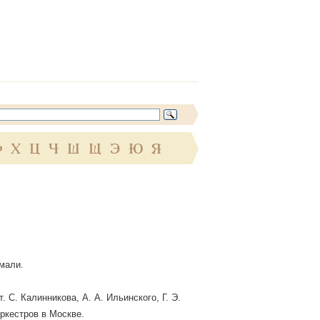
Ф
Х
Ц
Ч
Ш
Щ
Э
Ю
Я
имали.
 С. Калинникова, А. А. Ильинского, Г. Э.
оркестров в Москве.