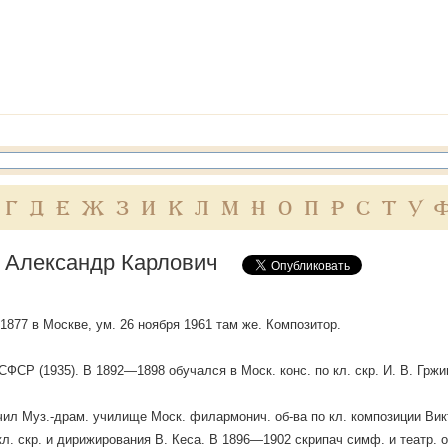
Г
Д
Е
Ж
З
И
К
Л
М
Н
О
П
Р
С
Т
У
 Александр Карлович
 1877 в Москве, ум. 26 ноября 1961 там же. Композитор.
РСФСР (1935). В 1892—1898 обучался в Моск. конс. по кл. скр. И. В. Грж
чил Муз.-драм. училище Моск. филармонич. об-ва по кл. композиции Викт.
кл. скр. и дирижирования В. Кеса. В 1896—1902 скрипач симф. и театр. 