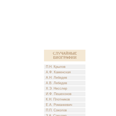
Случайные
биографии
П.Н. Крылов
А.Ф. Каменская
А.Н. Лебедев
А.В. Лебедев
Х.Э. Несслер
И.Ф. Пешехонов
К.Н. Плотников
Е.А. Романкевич
П.П. Соколов
З.А. Сокулер