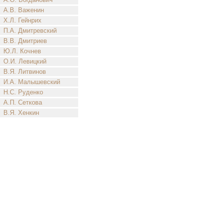
А.В. Важенин
Х.Л. Гейнрих
П.А. Дмитревский
В.В. Дмитриев
Ю.Л. Кочнев
О.И. Левицкий
В.Я. Литвинов
И.А. Малышевский
Н.С. Руденко
А.П. Сеткова
В.Я. Хенкин