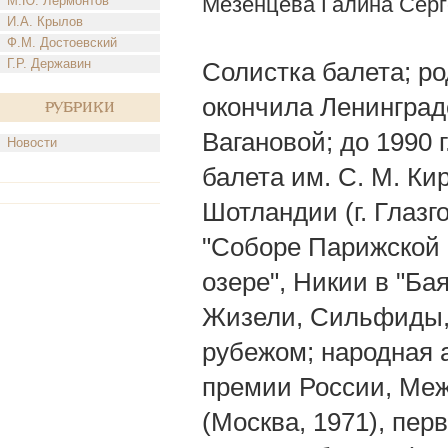
Мезенцева Галина Сер
М.Ю. Лермонтов
И.А. Крылов
Ф.М. Достоевский
Г.Р. Державин
Солистка балета; род
окончила Ленинград
Рубрики
Вагановой; до 1990 
Новости
балета им. С. М. Ки
Шотландии (г. Глазг
"Соборе Парижской 
озере", Никии в "Ба
Жизели, Сильфиды, 
рубежом; народная 
премии России, Меж
(Москва, 1971), пе