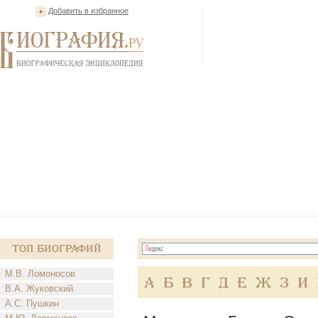
Добавить в избранное
Топ Биографий
М.В. Ломоносов
А
Б
В
Г
Д
Е
Ж
З
И
В.А. Жуковский
А.С. Пушкин