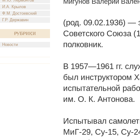
Мигунов Валерий Вале
М.Ю. Лермонтов
И.А. Крылов
Ф.М. Достоевский
Г.Р. Державин
(род. 09.02.1936) 
Советского Союза (
Рубрики
полковник.
Новости
В 1957—1961 гг. слу
был инструктором Ха
испытательной рабо
им. О. К. Антонова.
Испытывал самолеты
МиГ-29, Су-15, Су-2