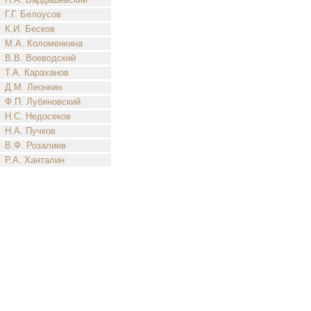
Г.Г. Белоусов
К.И. Бесков
М.А. Коломенкина
В.В. Воеводский
Т.А. Караханов
Д.М. Леонкин
Ф.П. Лубяновский
Н.С. Недосеков
Н.А. Пучков
В.Ф. Розалиев
Р.А. Ханталин