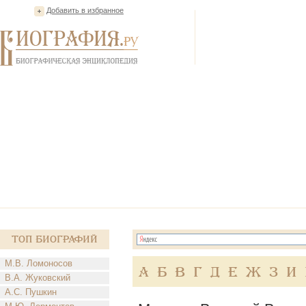
Добавить в избранное
Топ Биографий
М.В. Ломоносов
А
Б
В
Г
Д
Е
Ж
З
И
В.А. Жуковский
А.С. Пушкин