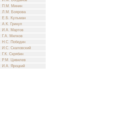
П.М. Минин
Л.М. Боярова
Е.Б. Кульман
А.К. Гринуп
И.А. Мартов
Г.А. Милков
Н.С. Победин
И.С. Скаловский
Г.К. Скрябин
Р.М. Цивилев
И.А. Яроцкий