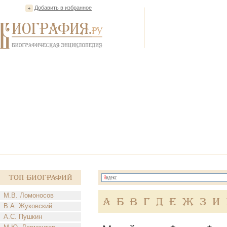
Добавить в избранное
Топ Биографий
М.В. Ломоносов
А
Б
В
Г
Д
Е
Ж
З
И
В.А. Жуковский
А.С. Пушкин