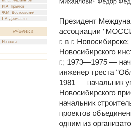
Михайлович Федор Фед
М.Ю. Лермонтов
И.А. Крылов
Ф.М. Достоевский
Г.Р. Державин
Президент Междуна
ассоциации "МОССИБ"
Рубрики
г. в г. Новосибирск
Новости
Новосибирского инс
г.; 1973—1975 — на
инженер треста "Об
1981 — начальник у
Новосибирского при
начальник строител
проектов объединени
одним из организат