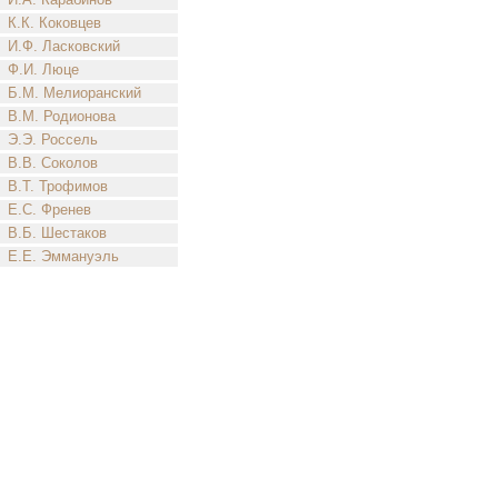
К.К. Коковцев
И.Ф. Ласковский
Ф.И. Люце
Б.М. Мелиоранский
В.М. Родионова
Э.Э. Россель
В.В. Соколов
В.Т. Трофимов
Е.С. Френев
В.Б. Шестаков
Е.Е. Эммануэль