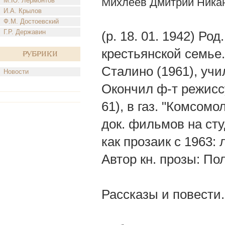
Михлеев Дмитрий Ника
М.Ю. Лермонтов
И.А. Крылов
Ф.М. Достоевский
Г.Р. Державин
(р. 18. 01. 1942) Р
крестьянской семье
Рубрики
Сталино (1961), учи
Новости
Окончил ф-т режисс
61), в газ. "Комсом
док. фильмов на сту
как прозаик с 1963:
Автор кн. прозы: По
Рассказы и повести.