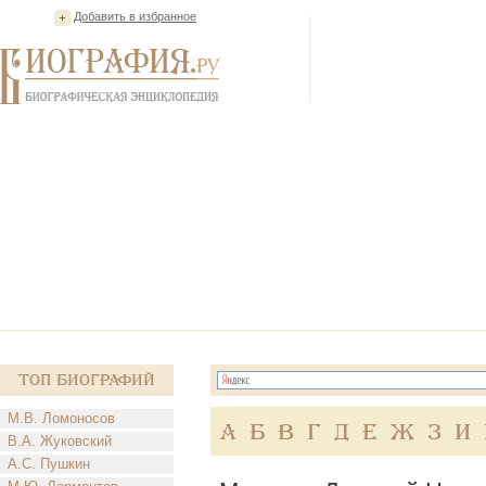
Добавить в избранное
Топ Биографий
М.В. Ломоносов
А
Б
В
Г
Д
Е
Ж
З
И
В.А. Жуковский
А.С. Пушкин