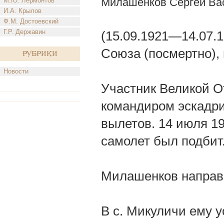
Милашенков Сергей Ва
М.Ю. Лермонтов
И.А. Крылов
Ф.М. Достоевский
Г.Р. Державин
(15.09.1921—14.07.
Союза (посмертно),
Рубрики
Новости
Участник Великой О
командиром эскадри
вылетов. 14 июля 19
самолет был подбит
Милашенков направи
В с. Микуличи ему у