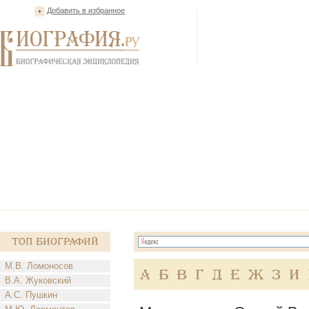
Добавить в избранное
Топ Биографий
М.В. Ломоносов
А
Б
В
Г
Д
Е
Ж
З
И
В.А. Жуковский
А.С. Пушкин