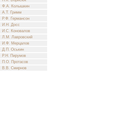
Ф.А. Колышкин
А.Т. Гримм
Р.Ф. Германсон
И.Н. Досс
И.С. Коновалов
Л.М. Лавровский
И.Ф. Мерцалов
Д.П. Оськин
Р.Н. Пирумов
П.О. Протасов
В.В. Смирнов