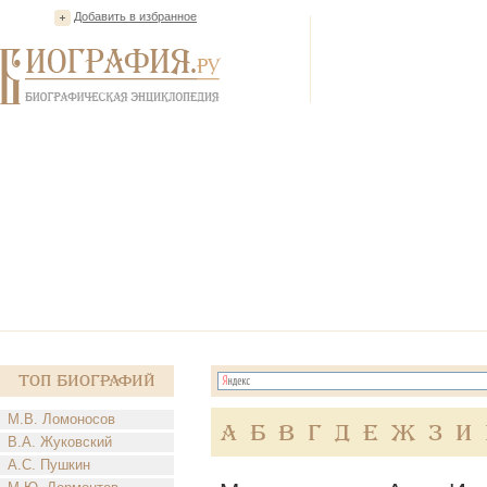
Добавить в избранное
Топ Биографий
М.В. Ломоносов
А
Б
В
Г
Д
Е
Ж
З
И
В.А. Жуковский
А.С. Пушкин