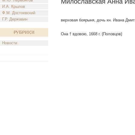
Милославская Анна Ив
М.Ю. Лермонтов
И.А. Крылов
Ф.М. Достоевский
Г.Р. Державин
верховая боярыня, дочь кн. Ивана Дмит
Рубрики
Она † вдовою, 1668 г. {Половцов}
Новости