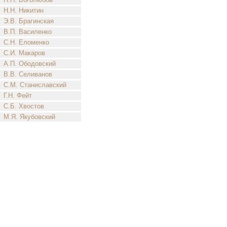
Н.Н. Никитин
Э.В. Брагинская
В.П. Василенко
С.Н. Еломенко
С.И. Макаров
А.П. Ободовский
В.В. Селиванов
С.М. Станиславский
Г.Н. Фейт
С.Б. Хвостов
М.Я. Якубовский