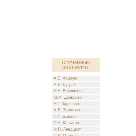
Случайные
биографии
А.Е. Арцруни
А.Я. Бугрей
Н.Н. Воронихин
М.М. Дрекслер
Н.Г. Зарипова
А.Л. Зименков
Г.И. Козовой
С.А. Колычов
Ф.П. Ландцерт
П.А. Матвеев