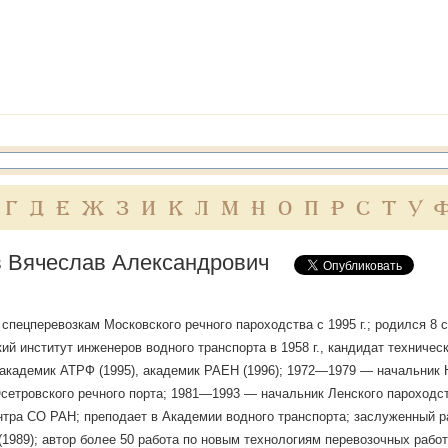
Г
Д
Е
Ж
З
И
К
Л
М
Н
О
П
Р
С
Т
У
 Вячеслав Александрович
 спецперевозкам Московского речного пароходства с 1995 г.; родился 8 с
ий институт инженеров водного транспорта в 1958 г., кандидат техническ
академик АТРФ (1995), академик РАЕН (1996); 1972—1979 — начальник 
сетровского речного порта; 1981—1993 — начальник Ленского пароходс
нтра СО РАН; преподает в Академии водного транспорта; заслуженный р
989); автор более 50 работа по новым технологиям перевозочных рабо