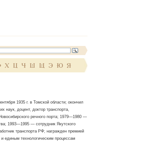
Ф
Х
Ц
Ч
Ш
Щ
Э
Ю
Я
ентября 1935 г. в Томской области; окончил
их наук, доцент, доктор транспорта,
Новосибирского речного порта; 1979—1980 —
тва; 1993—1995 — сотрудник Якутского
аботник транспорта РФ; награжден премией
т и единым технологическим процессам