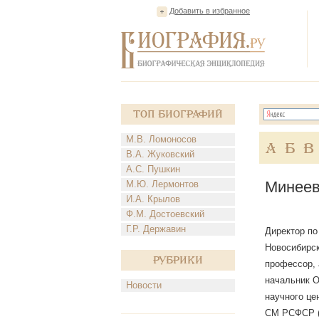
Добавить в избранное
Топ Биографий
М.В. Ломоносов
А
Б
В
В.А. Жуковский
А.С. Пушкин
Минеев
М.Ю. Лермонтов
И.А. Крылов
Ф.М. Достоевский
Г.Р. Державин
Директор по
Новосибирск
Рубрики
профессор, 
начальник О
Новости
научного це
СМ РСФСР (1