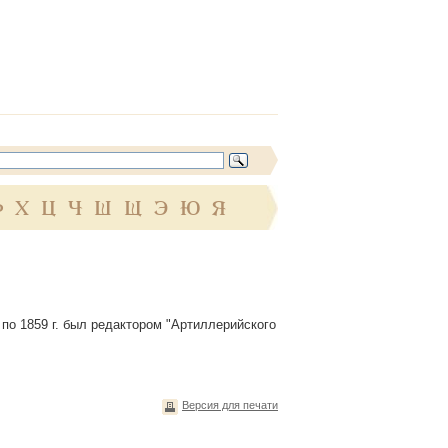
Ф
Х
Ц
Ч
Ш
Щ
Э
Ю
Я
 по 1859 г. был редактором "Артиллерийского
Версия для печати