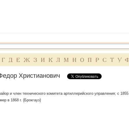
Г
Д
Е
Ж
З
И
К
Л
М
Н
О
П
Р
С
Т
У
Федор Христианович
айор и член технического комитета артиллерийского управления; с 1855
ер в 1868 г. {Брокгауз}