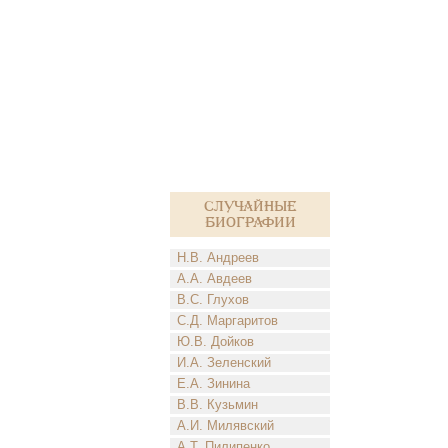
Случайные
биографии
Н.В. Андреев
А.А. Авдеев
В.С. Глухов
С.Д. Маргаритов
Ю.В. Дойков
И.А. Зеленский
Е.А. Зинина
В.В. Кузьмин
А.И. Милявский
А.Т. Пилипенко