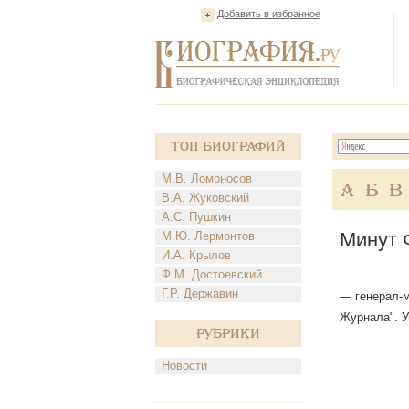
Добавить в избранное
Топ Биографий
М.В. Ломоносов
А
Б
В
В.А. Жуковский
А.С. Пушкин
Минут 
М.Ю. Лермонтов
И.А. Крылов
Ф.М. Достоевский
Г.Р. Державин
— генерал-м
Журнала". Ум
Рубрики
Новости