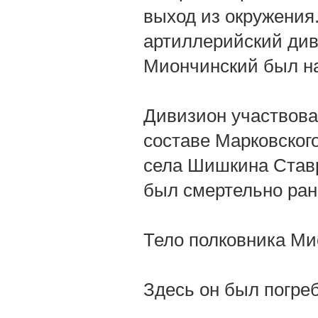
выход из окружения.
артиллерийский див
Миончинский был на
Дивизион участвовал
составе Марковского
села Шишкина Ставр
был смертельно ран
Тело полковника Ми
Здесь он был погре