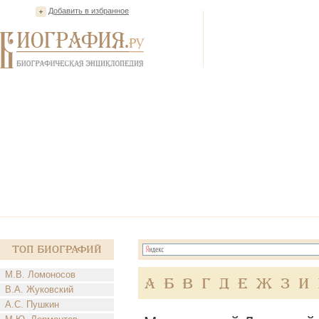
Добавить в избранное
Топ Биографий
М.В. Ломоносов
А
Б
В
Г
Д
Е
Ж
З
И
В.А. Жуковский
А.С. Пушкин