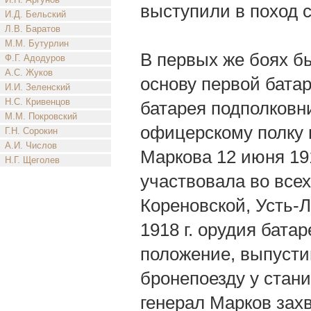
выступили в поход 
И.Д. Бельский
Л.В. Баратов
М.М. Бутурлин
В первых же боях б
Ф.Г. Адодуров
А.С. Жуков
основу первой бата
И.И. Зеленский
Н.С. Кривенцов
батарея подполковн
М.М. Покровский
офицерскому полку 
Г.Н. Сорокин
А.И. Числов
Маркова 12 июня 19
Н.Г. Щеголев
участвовала во всех
Кореновской, Усть-Л
1918 г. орудия бата
положение, выпусти
бронепоезду у стани
генерал Марков зах