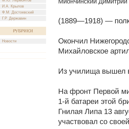
Миончинский Димитрий
М.Ю. Лермонтов
И.А. Крылов
Ф.М. Достоевский
Г.Р. Державин
(1889—1918) — полк
Рубрики
Окончил Нижегородс
Новости
Михайловское арти
Из училища вышел в 
На фронт Первой м
1-й батареи этой бр
Гнилая Липа 13 авгу
участвовал со своей