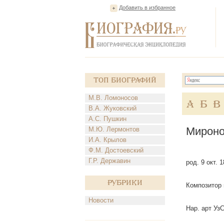
Добавить в избранное
Топ Биографий
М.В. Ломоносов
А
Б
В
В.А. Жуковский
А.С. Пушкин
Мироно
М.Ю. Лермонтов
И.А. Крылов
Ф.М. Достоевский
Г.Р. Державин
род. 9 окт. 
Рубрики
Композитор 
Новости
Нар. арт Уз