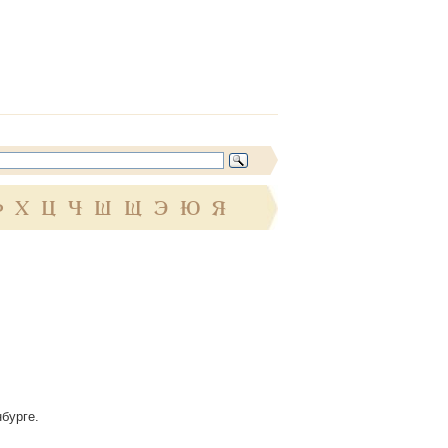
Ф
Х
Ц
Ч
Ш
Щ
Э
Ю
Я
нбурге.