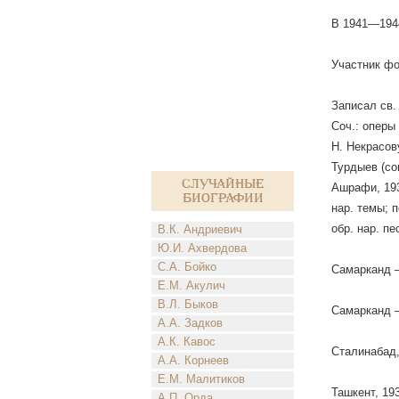
В 1941—1944
Участник фо
Записал св.
Соч.: оперы
Н. Некрасов
Турдыев (со
Случайные
Ашрафи, 193
биографии
нар. темы; п
обр. нар. пе
В.К. Андриевич
Ю.И. Ахвердова
С.А. Бойко
Самарканд —
Е.М. Акулич
В.Л. Быков
Самарканд —
А.А. Задков
А.К. Кавос
Сталинабад,
А.А. Корнеев
Е.М. Малитиков
Ташкент, 193
А.П. Орда