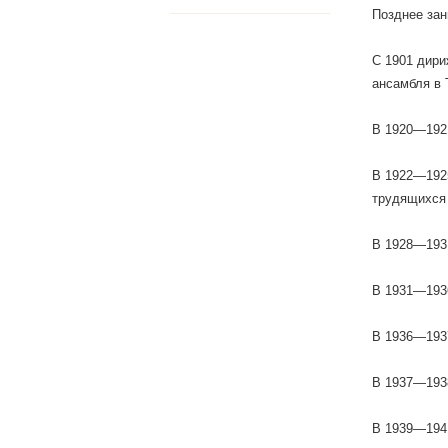
Позднее зан
С 1901 дири
ансамбля в 
В 1920—1921
В 1922—1925
трудящихся 
В 1928—1931
В 1931—1936
В 1936—1937
В 1937—1938
В 1939—1941