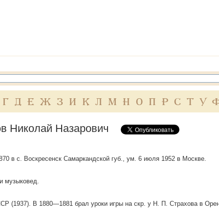
Г
Д
Е
Ж
З
И
К
Л
М
Н
О
П
Р
С
Т
У
в Николай Назарович
1870 в с. Воскресенск Самаркандской губ., ум. 6 июля 1952 в Москве.
и музыковед.
ССР (1937). В 1880—1881 брал уроки игры на скр. у Н. П. Страхова в Оре