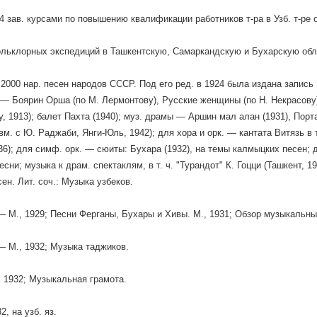
 зав. курсами по повышению квалификации работников т-ра в Узб. т-ре 
льклорных экспедиций в Ташкентскую, Самаркандскую и Бухарскую обла
 2000 нар. песен народов СССР. Под его ред. в 1924 была издана запись
 — Боярин Орша (по М. Лермонтову), Русские женщины (по Н. Некрасову)
у, 1913); балет Пахта (1940); муз. драмы — Аршин мал алан (1931), Порт
вм. с Ю. Раджаби, Янги-Юль, 1942); для хора и орк. — кантата Витязь в 
6); для симф. орк. — сюиты: Бухара (1932), на темы калмыцких песен; 
есни; музыка к драм. спектаклям, в т. ч. "Турандот" К. Гоцци (Ташкент, 1
сен. Лит. соч.: Музыка узбеков.
 М., 1929; Песни Ферганы, Бухары и Хивы. М., 1931; Обзор музыкальных
 М., 1932; Музыка таджиков.
 1932; Музыкальная грамота.
2, на узб. яз.