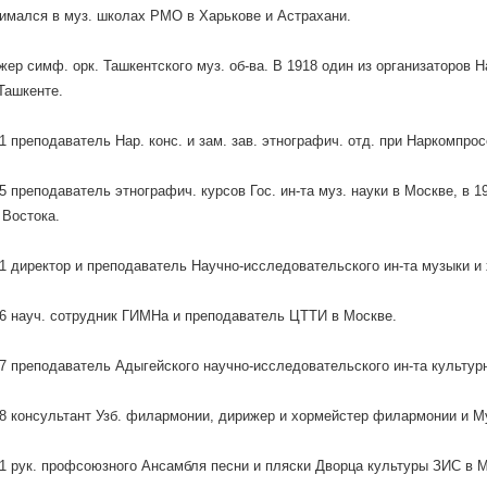
имался в муз. школах РМО в Харькове и Астрахани.
жер симф. орк. Ташкентского муз. об-ва. В 1918 один из организаторов Н
Ташкенте.
 преподаватель Нар. конс. и зам. зав. этнографич. отд. при Наркомпрос
 преподаватель этнографич. курсов Гос. ин-та муз. науки в Москве, в
Востока.
 директор и преподаватель Научно-исследовательского ин-та музыки и
 науч. сотрудник ГИМНа и преподаватель ЦТТИ в Москве.
 преподаватель Адыгейского научно-исследовательского ин-та культурн
 консультант Узб. филармонии, дирижер и хормейстер филармонии и Муз
 рук. профсоюзного Ансамбля песни и пляски Дворца культуры ЗИС в М