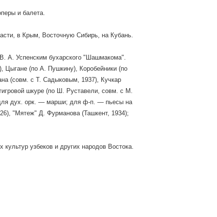
оперы и балета.
сти, в Крым, Восточную Сибирь, на Кубань.
 В. А. Успенским бухарского "Шашмакома".
, Цыгане (по А. Пушкину), Коробейники (по
ана (совм. с Т. Садыковым, 1937), Кучкар
тигровой шкуре (по Ш. Руставели, совм. с М.
для дух. орк. — марши; для ф-п. — пьесы на
926), "Мятеж" Д. Фурманова (Ташкент, 1934);
 культур узбеков и других народов Востока.