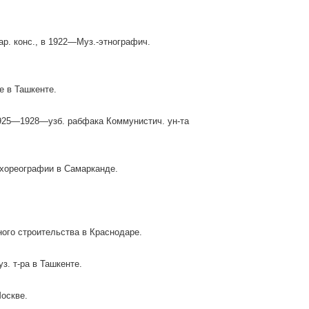
ар. конс., в 1922—Муз.-этнографич.
е в Ташкенте.
 1925—1928—узб. рабфака Коммунистич. ун-та
 хореографии в Самарканде.
ого строительства в Краснодаре.
. т-ра в Ташкенте.
оскве.