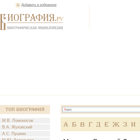
Добавить в избранное
Топ Биографий
М.В. Ломоносов
А
Б
В
Г
Д
Е
Ж
З
И
В.А. Жуковский
А.С. Пушкин