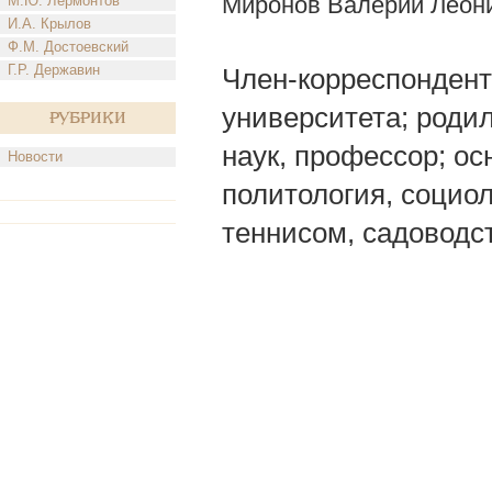
Миронов Валерий Леон
М.Ю. Лермонтов
И.А. Крылов
Ф.М. Достоевский
Г.Р. Державин
Член-корреспондент
университета; родил
Рубрики
наук, профессор; о
Новости
политология, социо
теннисом, садоводс