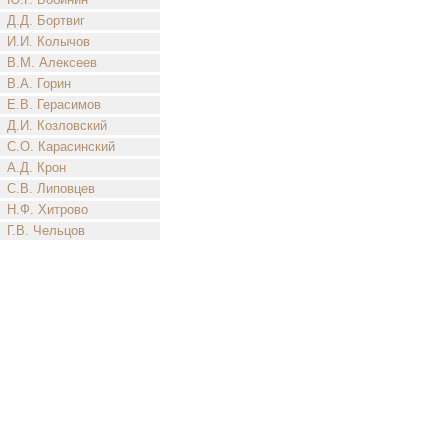
Д.Д. Бортвиг
И.И. Колычов
В.М. Алексеев
В.А. Горин
Е.В. Герасимов
Д.И. Козловский
С.О. Карасинский
А.Д. Крон
С.В. Липовцев
Н.Ф. Хитрово
Г.В. Чельцов