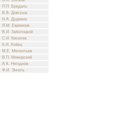
П.П. Бредаль
В.В. Довгуша
Н.А. Дудкина
Я.М. Евреинов
В.И. Заболоцкой
С.И. Киселев
К.И. Кобец
М.Е. Мелентьев
В.П. Меморский
А.К. Негоднов
Ф.И. Энгель