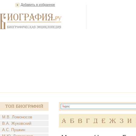
Добавить в избранное
Топ Биографий
М.В. Ломоносов
А
Б
В
Г
Д
Е
Ж
З
И
В.А. Жуковский
А.С. Пушкин