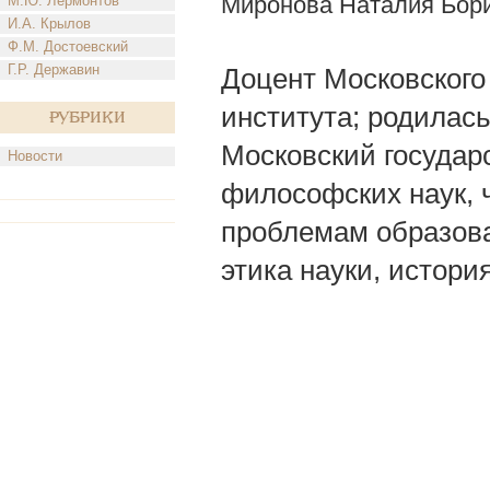
Миронова Наталия Бор
М.Ю. Лермонтов
И.А. Крылов
Ф.М. Достоевский
Г.Р. Державин
Доцент Московского
института; родилась 
Рубрики
Московский государс
Новости
философских наук, 
проблемам образова
этика науки, истор