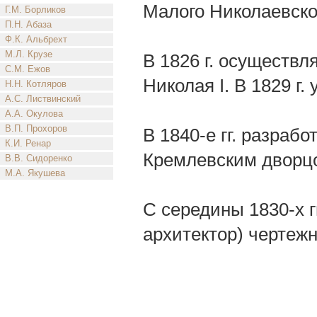
Малого Николаевско
Г.М. Борликов
П.Н. Абаза
Ф.К. Альбрехт
М.Л. Крузе
В 1826 г. осуществл
С.М. Ежов
Николая I. В 1829 г
Н.Н. Котляров
А.С. Листвинский
А.А. Окулова
В.П. Прохоров
В 1840-е гг. разраб
К.И. Ренар
Кремлевским дворц
В.В. Сидоренко
М.А. Якушева
С середины 1830-х г
архитектор) чертеж