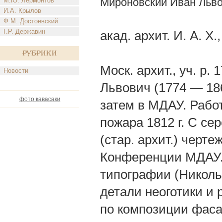
Мироновский Иван Льв
М.Ю. Лермонтов
И.А. Крылов
Ф.М. Достоевский
Г.Р. Державин
акад. архит. И. А. X.
Рубрики
Моск. архит., уч. р.
Новости
Львович (1774 — 18
фото кавасаки
затем в МДАУ. Рабо
пожара 1812 г. С се
(стар. архит.) черт
Конференции МДАУ. 
типографии (Никольс
детали неоготики и 
по композиции фаса