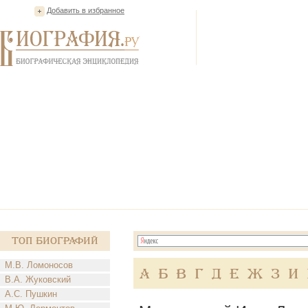
Добавить в избранное
Топ Биографий
М.В. Ломоносов
А
Б
В
Г
Д
Е
Ж
З
И
В.А. Жуковский
А.С. Пушкин