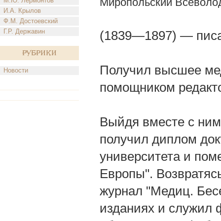
Миропольский Всеволо
М.Ю. Лермонтов
И.А. Крылов
Ф.М. Достоевский
Г.Р. Державин
(1839—1897) — писа
Рубрики
Получил высшее мед
Новости
помощником редакто
Выйдя вместе с ним 
получил диплом док
университета и пом
Европы". Возвратяс
журнал "Медиц. Бесе
изданиях и служил 