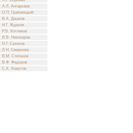
А.Л. Ангархаев
О.П. Грабовецкий
В.А. Дашков
Н.Г. Жданов
Р.Б. Котликов
В.В. Никоноров
Н.Г. Сазонов
Л.Н. Смирнова
В.М. Степанов
В.Ф. Федоров
С.А. Хомутов