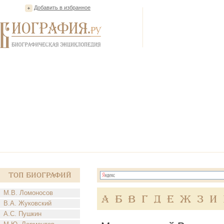
Добавить в избранное
Топ Биографий
М.В. Ломоносов
А
Б
В
Г
Д
Е
Ж
З
И
В.А. Жуковский
А.С. Пушкин