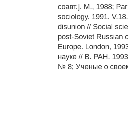
соавт.]. М., 1988; Pa
sociology. 1991. V.18
disunion // Social sc
post-Soviet Russian cu
Europe. London, 199
науке // В. РАН. 199
№ 8; Ученые о своем