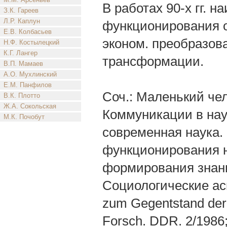
В работах 90-х гг.
З.К. Гареев
Л.Р. Каплун
функционирования о
Е.В. Колбасьев
эконом. преобразова
Н.Ф. Костылецкий
К.Г. Лангер
трансформации.
В.П. Мамаев
А.О. Мухлинский
Е.М. Панфилов
Соч.: Маленький чел
В.К. Плотто
Ж.А. Сокольская
Коммуникации в наук
М.К. Почобут
современная наука. 
функционирования н
формирования знания
Социологические асп
zum Gegentstand der W
Forsch. DDR. 2/1986