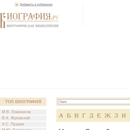
Добавить в избранное
Топ Биографий
М.В. Ломоносов
А
Б
В
Г
Д
Е
Ж
З
И
В.А. Жуковский
А.С. Пушкин