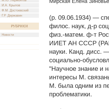
Мирская Елена Зиновь
М.Ю. Лермонтов
И.А. Крылов
Ф.М. Достоевский
Г.Р. Державин
(р. 09.06.1934) — сп
филос. наук, д-р со
Рубрики
физ.-матем. ф-т Рост
Новости
ИИЕТ АН СССР (РАН) 
науки. Канд. дисс. 
социально-обусловле
"Научное знание и н
интересы М. связаны
М. была одним из пе
проблематики.