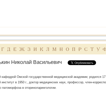
Г
Д
Е
Ж
З
И
К
Л
М
Н
О
П
Р
С
Т
У
кин Николай Васильевич
кафедрой Омской государственной медицинской академии; родился 17 н
 институт в 1950 г., доктор медицинских наук, профессор, член-корресп
о патоморфоза в оториноларингологии.