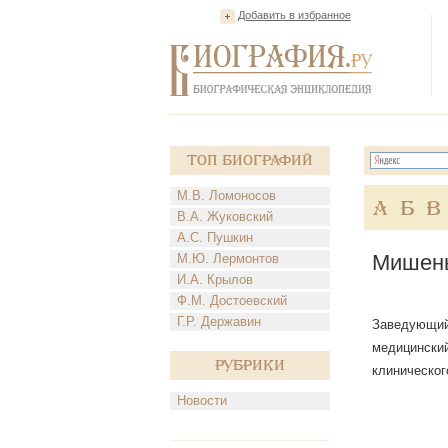
Добавить в избранное
Топ Биографий
М.В. Ломоносов
А
Б
В
В.А. Жуковский
А.С. Пушкин
Мишень
М.Ю. Лермонтов
И.А. Крылов
Ф.М. Достоевский
Г.Р. Державин
Заведующий 
медицинский
Рубрики
клиническог
Новости