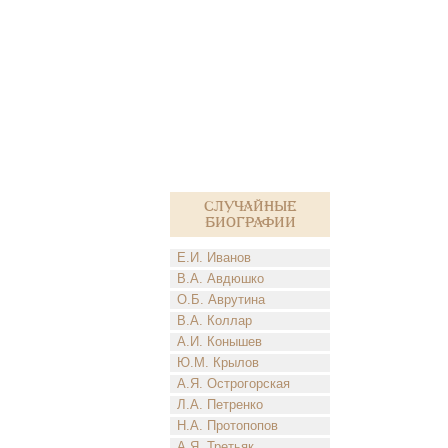
Случайные
биографии
Е.И. Иванов
В.А. Авдюшко
О.Б. Аврутина
В.А. Коллар
А.И. Конышев
Ю.М. Крылов
А.Я. Острогорская
Л.А. Петренко
Н.А. Протопопов
А.Я. Третьяк