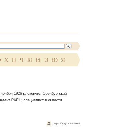
Ф
Х
Ц
Ч
Ш
Щ
Э
Ю
Я
оября 1926 г.; окончил Оренбургский
ондент РАЕН; специалист в области
Версия для печати