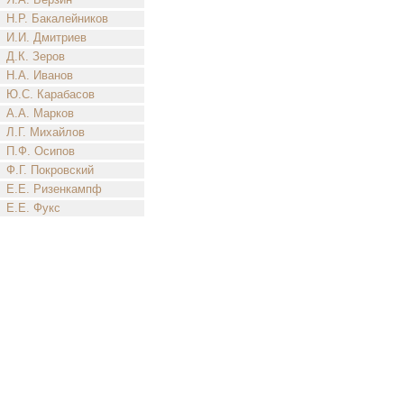
Н.Р. Бакалейников
И.И. Дмитриев
Д.К. Зеров
Н.А. Иванов
Ю.С. Карабасов
А.А. Марков
Л.Г. Михайлов
П.Ф. Осипов
Ф.Г. Покровский
Е.Е. Ризенкампф
Е.Е. Фукс