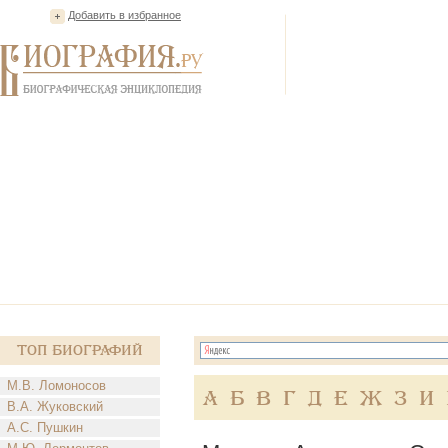
Добавить в избранное
Топ Биографий
М.В. Ломоносов
А
Б
В
Г
Д
Е
Ж
З
И
В.А. Жуковский
А.С. Пушкин