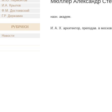
Мюллер Александр Сте
М.Ю. Лермонтов
И.А. Крылов
Ф.М. Достоевский
Г.Р. Державин
назн. академ.
Рубрики
И. А. X. архитектор, преподав. в москов.
Новости