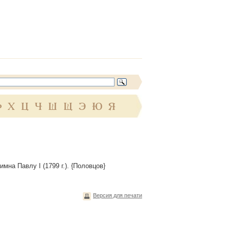
Ф
Х
Ц
Ч
Ш
Щ
Э
Ю
Я
гимна Павлу I (1799 г.). {Половцов}
Версия для печати