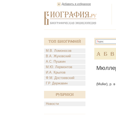
Добавить в избранное
Топ Биографий
М.В. Ломоносов
А
Б
В
В.А. Жуковский
А.С. Пушкин
Мюллер
М.Ю. Лермонтов
И.А. Крылов
Ф.М. Достоевский
Г.Р. Державин
(Muller), р.
Рубрики
Новости