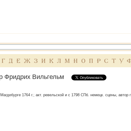
Г
Д
Е
Ж
З
И
К
Л
М
Н
О
П
Р
С
Т
У
 Фридрих Вильгельм
 в Магдебурге 1764 г.; акт. ревельской и с 1798 СПб. немецк. сцены, автор 