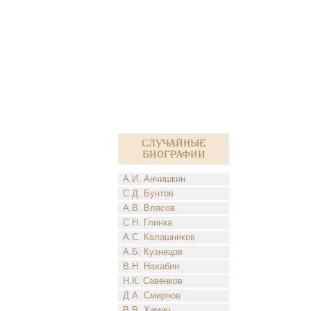
Случайные
биографии
А.И. Анчишкин
С.Д. Бунтов
А.В. Власов
С.Н. Глинка
А.С. Калашников
А.Б. Кузнецов
В.Н. Нахабин
Н.К. Савенков
Д.А. Смирнов
В.В. Химич