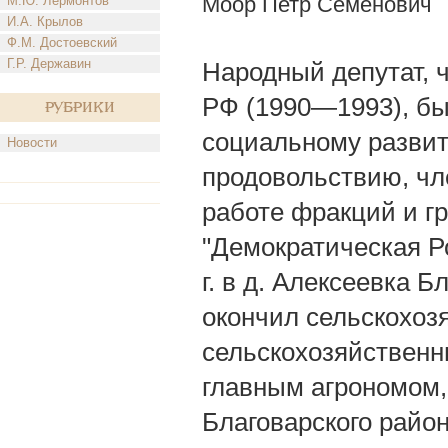
Моор Петр Семенович
М.Ю. Лермонтов
И.А. Крылов
Ф.М. Достоевский
Г.Р. Державин
Народный депутат, 
РФ (1990—1993), бы
Рубрики
социальному развит
Новости
продовольствию, чл
работе фракций и гр
"Демократическая Ро
г. в д. Алексеевка 
окончил сельскохоз
сельскохозяйственн
главным агрономом,
Благоварского райо