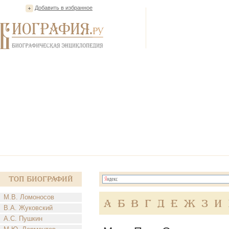
Добавить в избранное
Топ Биографий
М.В. Ломоносов
А
Б
В
Г
Д
Е
Ж
З
И
В.А. Жуковский
А.С. Пушкин