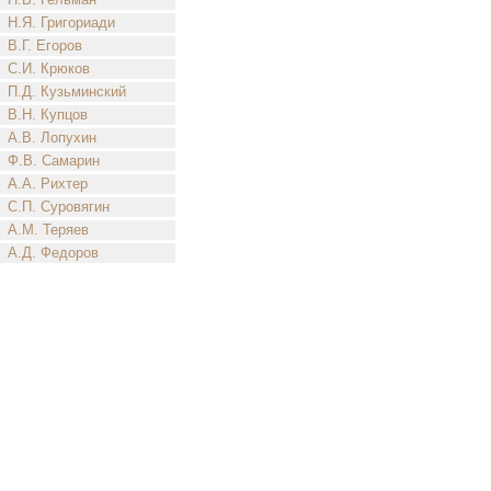
Н.Я. Григориади
В.Г. Егоров
С.И. Крюков
П.Д. Кузьминский
В.Н. Купцов
А.В. Лопухин
Ф.В. Самарин
А.А. Рихтер
С.П. Суровягин
А.М. Теряев
А.Д. Федоров