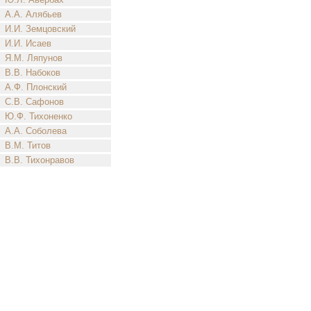
А.А. Алябьев
И.И. Земцовский
И.И. Исаев
Я.М. Ляпунов
В.В. Набоков
А.Ф. Плонский
С.В. Сафонов
Ю.Ф. Тихоненко
А.А. Соболева
В.М. Титов
В.В. Тихонравов