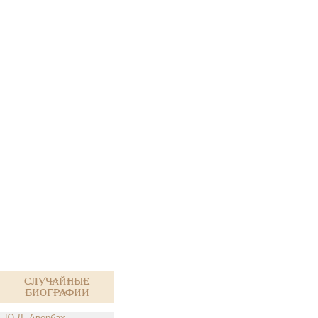
Случайные
биографии
Ю.Л. Авербах