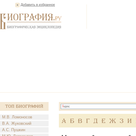
Добавить в избранное
Топ Биографий
М.В. Ломоносов
А
Б
В
Г
Д
Е
Ж
З
И
В.А. Жуковский
А.С. Пушкин