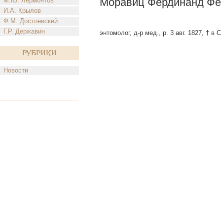
Моравиц Фердинанд Фе
М.Ю. Лермонтов
И.А. Крылов
Ф.М. Достоевский
Г.Р. Державин
энтомолог, д-р мед., р. 3 авг. 1827, † в 
Рубрики
Новости