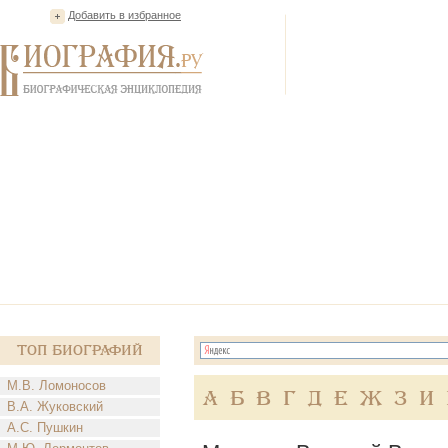
Добавить в избранное
Топ Биографий
М.В. Ломоносов
А
Б
В
Г
Д
Е
Ж
З
И
В.А. Жуковский
А.С. Пушкин