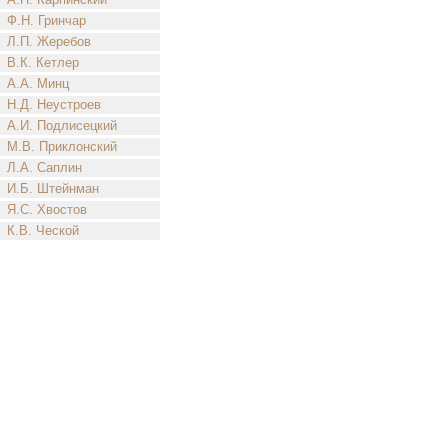
Ф.Н. Гринчар
Л.П. Жеребов
В.К. Кетлер
А.А. Минц
Н.Д. Неустроев
А.И. Подлисецкий
М.В. Приклонский
Л.А. Саплин
И.Б. Штейнман
Я.С. Хвостов
К.В. Ческой