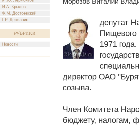
Морозов Виталий Влад
М.Ю. Лермонтов
И.А. Крылов
Ф.М. Достоевский
Г.Р. Державин
депутат Н
Пищевого 
Рубрики
1971 года
Новости
государст
специальн
директор ОАО "Буря
созыва.
Член Комитета Наро
бюджету, налогам, 