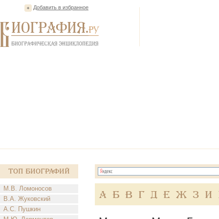
Добавить в избранное
Топ Биографий
М.В. Ломоносов
А
Б
В
Г
Д
Е
Ж
З
И
В.А. Жуковский
А.С. Пушкин