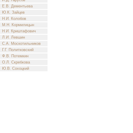
Е.В. Дементьева
Ю.К. Зайцев
Н.И. Колобов
М.Н. Кормилицын
Н.И. Криштафович
Л.И. Левшин
С.А. Москотильников
Г.Г. Политковский
Ф.В. Потемкин
О.Л. Скребкова
Ю.В. Сохоцкий