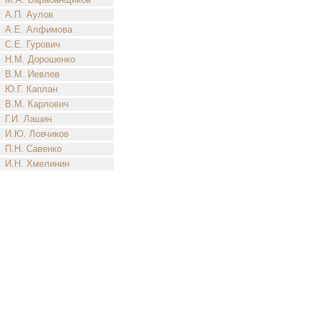
А.П. Аулов
А.Е. Алфимова
С.Е. Гурович
Н.М. Дорошенко
В.М. Иевлев
Ю.Г. Каплан
В.М. Карлович
Г.И. Лашин
И.Ю. Ловчиков
П.Н. Савенко
И.Н. Хмелинин