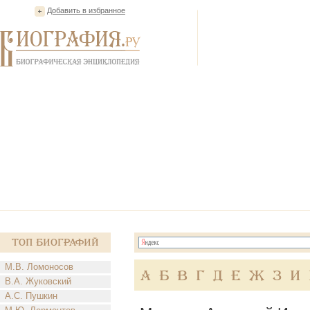
Добавить в избранное
Топ Биографий
М.В. Ломоносов
А
Б
В
Г
Д
Е
Ж
З
И
В.А. Жуковский
А.С. Пушкин