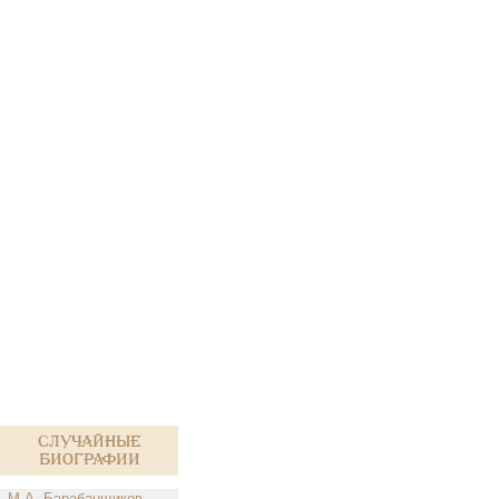
Случайные
биографии
М.А. Барабанщиков