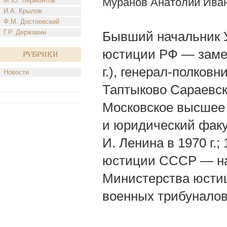
Муранов Анатолий Ива
М.Ю. Лермонтов
И.А. Крылов
Ф.М. Достоевский
Г.Р. Державин
Бывший начальник 
юстиции РФ — заме
Рубрики
г.), генерал-полковн
Новости
Таптыково Сараевск
Московское высшее 
и юридический факу
И. Ленина в 1970 г
юстиции СССР — на
Министерства юстиц
военных трибуналов