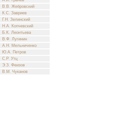
В.В. Жебровский
К.С. Завриев
Г.Н. Зелинский
Н.А. Копчевский
Б.К. Леонтьева
В.Ф. Лугинин
А.Н. Мельниченко
Ю.А. Петров
С.Р. Утц
Э.З. Феизов
В.М. Чуканов