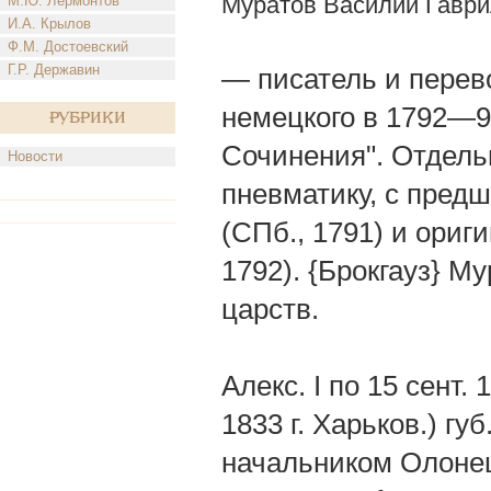
Муратов Василий Гавр
М.Ю. Лермонтов
И.А. Крылов
Ф.М. Достоевский
Г.Р. Державин
— писатель и перев
немецкого в 1792—9
Рубрики
Сочинения". Отдель
Новости
пневматику, с пре
(СПб., 1791) и ориг
1792). {Брокгауз} Му
царств.
Алекс. I по 15 сент.
1833 г. Харьков.) гу
начальником Олонецко