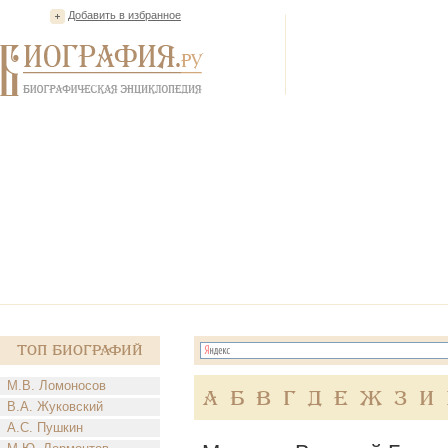
Добавить в избранное
Топ Биографий
М.В. Ломоносов
А
Б
В
Г
Д
Е
Ж
З
И
В.А. Жуковский
А.С. Пушкин