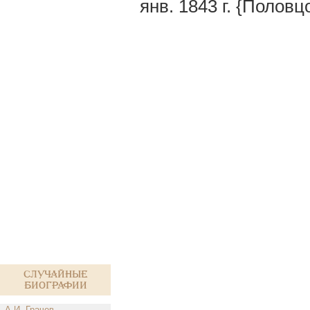
янв. 1843 г. {Половц
Случайные
биографии
А.И. Грачев