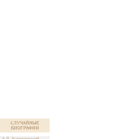
Случайные
биографии
А.Л. Андржиевский