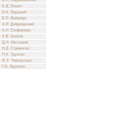
Б.Д. Бошко
А.А. Брудный
Б.П. Вейнберг
А.И. Добржанский
А.Н. Епифанова
А.В. Козлов
Д.Н. Наследов
Н.Д. Стражеско
П.Х. Трузсон
Ф.Л. Черноусько
Г.И. Ядрилло