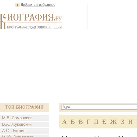
Добавить в избранное
Топ Биографий
М.В. Ломоносов
А
Б
В
Г
Д
Е
Ж
З
И
В.А. Жуковский
А.С. Пушкин