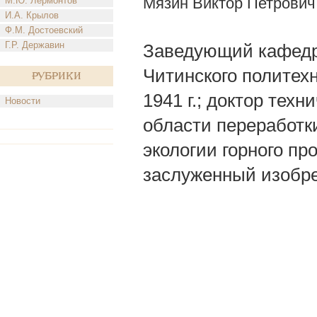
Мязин Виктор Петрович
М.Ю. Лермонтов
И.А. Крылов
Ф.М. Достоевский
Г.Р. Державин
Заведующий кафедр
Читинского политехн
Рубрики
1941 г.; доктор тех
Новости
области переработк
экологии горного пр
заслуженный изобре