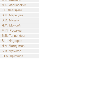
Л.К. Ивановский
Г.К. Левицкий
В.П. Марецкая
В.И. Мишин
Я.Ф. Монсей
М.П. Русаков
Б.Б. Танненберг
В.Ф. Федоров
Н.А. Чалдымов
Б.В. Чубиков
Ю.А. Щипунов