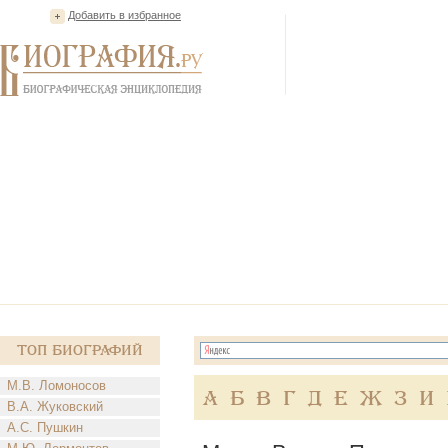
Добавить в избранное
Топ Биографий
М.В. Ломоносов
А
Б
В
Г
Д
Е
Ж
З
И
В.А. Жуковский
А.С. Пушкин