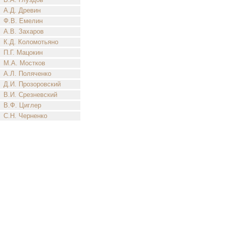
А.Д. Древин
Ф.В. Емелин
А.В. Захаров
К.Д. Коломотьяно
П.Г. Мацокин
М.А. Мостков
А.Л. Поляченко
Д.И. Прозоровский
В.И. Срезневский
В.Ф. Циглер
С.Н. Черненко