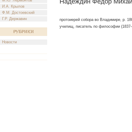
Надеждин Федор Михай
М.Ю. Лермонтов
И.А. Крылов
Ф.М. Достоевский
Г.Р. Державин
протоиерей собора во Владимире, р. 180
училищ, писатель по философии (1837—4
Рубрики
Новости