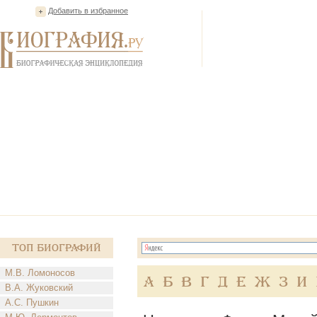
Добавить в избранное
Топ Биографий
М.В. Ломоносов
А
Б
В
Г
Д
Е
Ж
З
И
В.А. Жуковский
А.С. Пушкин