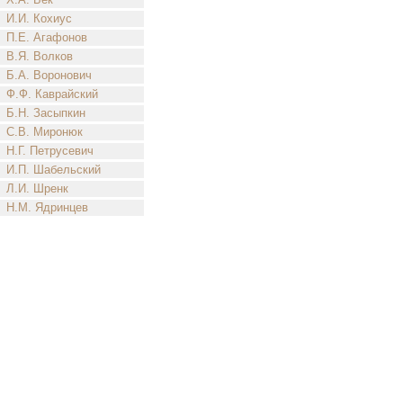
И.И. Кохиус
П.Е. Агафонов
В.Я. Волков
Б.А. Воронович
Ф.Ф. Каврайский
Б.Н. Засыпкин
С.В. Миронюк
Н.Г. Петрусевич
И.П. Шабельский
Л.И. Шренк
Н.М. Ядринцев