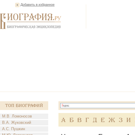
Добавить в избранное
Топ Биографий
М.В. Ломоносов
А
Б
В
Г
Д
Е
Ж
З
И
В.А. Жуковский
А.С. Пушкин