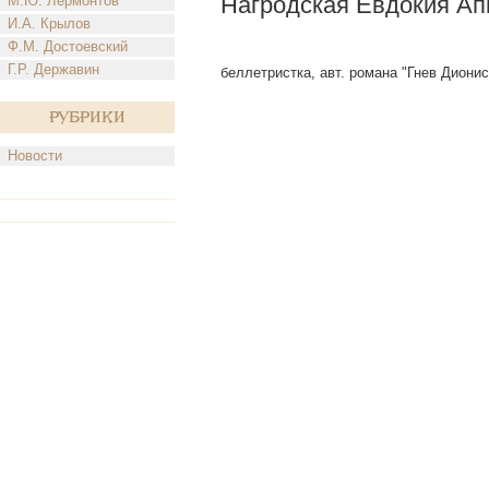
Нагродская Евдокия Ап
М.Ю. Лермонтов
И.А. Крылов
Ф.М. Достоевский
Г.Р. Державин
беллетристка, авт. романа "Гнев Диониса
Рубрики
Новости