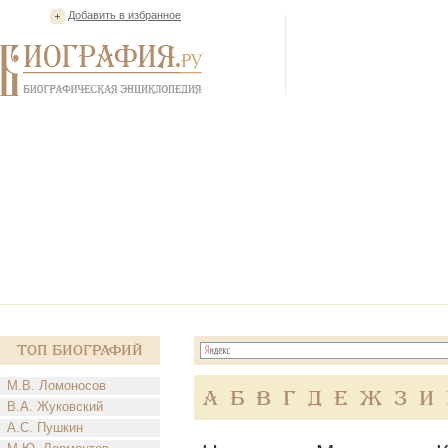
Добавить в избранное
Топ Биографий
М.В. Ломоносов
А
Б
В
Г
Д
Е
Ж
З
И
В.А. Жуковский
А.С. Пушкин