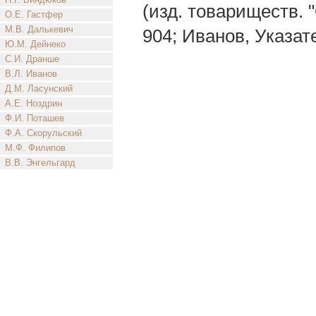
(изд. товариществ. "
О.Е. Гастфер
М.В. Далькевич
904; Иванов, Указат
Ю.М. Дейнеко
С.И. Дранше
В.Л. Иванов
Д.М. Ласунский
А.Е. Ноздрин
Ф.И. Поташев
Ф.А. Скорульский
М.Ф. Филипов
В.В. Энгельгард