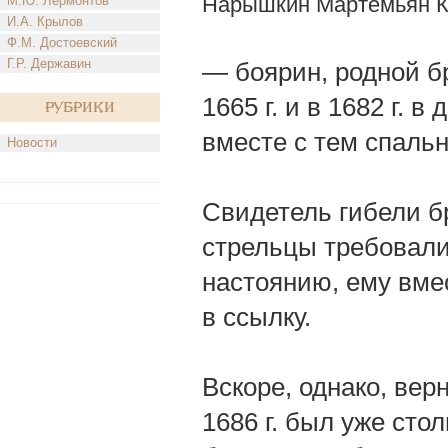
Нарышкин Мартемьян К
М.Ю. Лермонтов
И.А. Крылов
Ф.М. Достоевский
Г.Р. Державин
— боярин, родной б
1665 г. и в 1682 г. 
Рубрики
вместе с тем спаль
Новости
Свидетель гибели бр
стрельцы требовали 
настоянию, ему вме
в ссылку.
Вскоре, однако, ве
1686 г. был уже сто