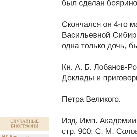
был сделан боярино
Скончался он 4-го ма
Васильевной Сибирск
одна только дочь, б
Кн. А. Б. Лобанов-Ро
Доклады и приговоры
Петра Великого.
Изд. Имп. Академии Н
Случайные
биографии
стр. 900; С. М. Сол
Н.Г. Биндюков